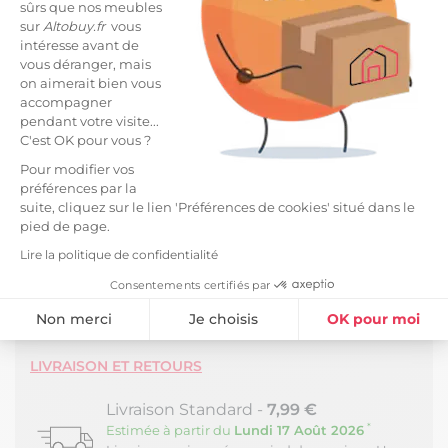
sûrs que nos meubles
sur
Altobuy.fr
vous
Olivier artificiel en polyéthylène hauteur 120cm.
intéresse avant de
vous déranger, mais
Faites entrer l’esprit du Sud dans votre décoration
on aimerait bien vous
avec cet olivier artificiel authentique et pratique !
accompagner
pendant votre visite...
Son feuillage finement travaillé et ses petites olives
C'est OK pour vous ?
réalistes recréent l’authenticité et le charme naturel
de cet arbre emblématique. Il apporte une touche
Pour modifier vos
préférences par la
chaleureuse et raffinée à tous vos espaces, qu’ils
suite, cliquez sur le lien 'Préférences de cookies' situé dans le
soient modernes ou traditionnels. Parfait pour
pied de page.
sublimer votre intérieur sans contrainte.
Lire la politique de confidentialité
Matériaux : Feuillage en polyéthylène
Consentements certifiés par
Structure en polypropylène. Usage : Intérieur
Non merci
Je choisis
OK pour moi
Dimensions : 30 x 30 x H120cm.
Plateforme de Gestion du Consentement : Personnalisez vos Option
Axeptio consent
LIVRAISON ET RETOURS
Notre plateforme vous permet d'adapter et de gérer vos paramètres de
Livraison Standard -
7,99 €
*
Estimée à partir du
Lundi 17 Août 2026