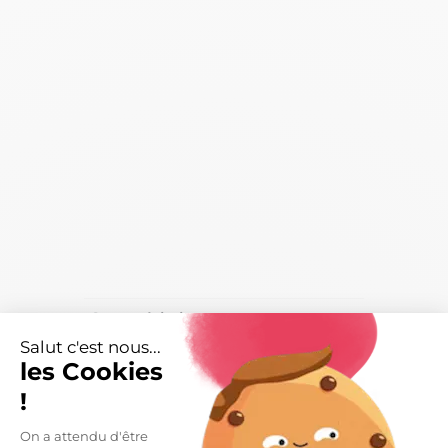
Caractéristiques
arrow_right
Salut c'est nous...
Livraisons et retours
arrow_drop_down
les Cookies
!
On a attendu d'être
DESCRIPTION