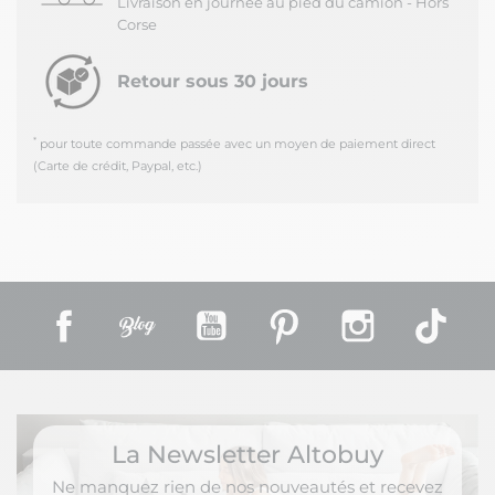
Livraison en journée au pied du camion - Hors
Corse
Retour sous 30 jours
*
pour toute commande passée avec un moyen de paiement direct
(Carte de crédit, Paypal, etc.)
Facebook
Rss
YouTube
Pinterest
Instagram
TikT
La Newsletter Altobuy
Ne manquez rien de nos nouveautés et recevez