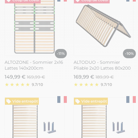
-11%
-10%
ALTOZONE - Sommier 2x16
ALTODUO - Sommier
Lattes 140x200cm
Pliable 2x20 Lattes 80x200
149,99 €
169,99 €
169,99 €
189,99 €
9.7
/
10
9.7
/
10
Vide entrepôt
Vide entrepôt