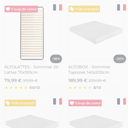
Vide entrepôt
Vide entrepôt
-18%
-20%
ALTOLATTES - Sommier 20
ALTOBOX - Sommier
Lattes 70x190cm
Tapissier 140x200cm
79,99 €
189,99 €
97,99 €
239,99 €
9.6
/
10
8
/
10
Vide entrepôt
Vide entrepôt