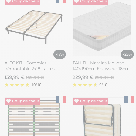
Vide entrepôt
Vide entrepôt
-17%
-23%
ALTOKIT - Sommier
TAHITI - Matelas Mousse
démontable 2x18 Lattes
140x190cm Epaisseur 18cm
160x200cm
139,99 €
229,99 €
169,99 €
299,99 €
10
/
10
9
/
10
Vide entrepôt
Vide entrepôt