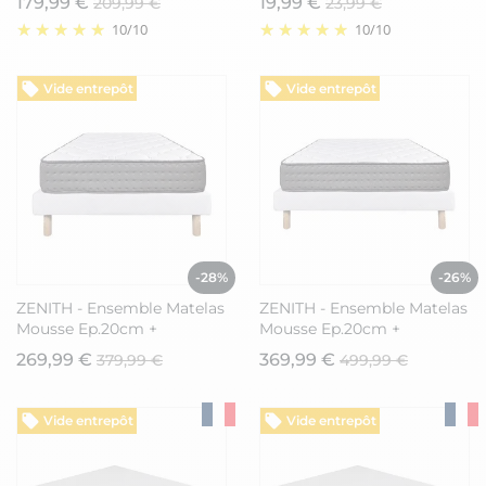
179,99 €
19,99 €
209,99 €
23,99 €
10
/
10
10
/
10
Vide entrepôt
Vide entrepôt
-28%
-26%
ZENITH - Ensemble Matelas
ZENITH - Ensemble Matelas
Mousse Ep.20cm +
Mousse Ep.20cm +
Sommier Tapissier Blanc
Sommier Tapissier Blanc
269,99 €
369,99 €
379,99 €
499,99 €
90x190 cm
140x190 cm
Vide entrepôt
Vide entrepôt