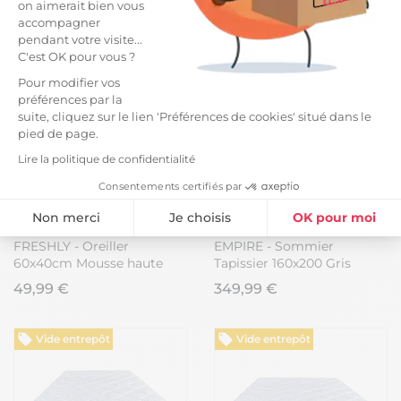
Epaisseur 22cm
on aimerait bien vous
Soutien ferme Ep.24cm
359,99 €
419,99 €
539,99 €
accompagner
pendant votre visite...
C'est OK pour vous ?
Pour modifier vos
préférences par la
suite, cliquez sur le lien 'Préférences de cookies' situé dans le
pied de page.
Lire la politique de confidentialité
Consentements certifiés par
Non merci
Je choisis
OK pour moi
Plateforme de Gestion du Consentement : Personnalisez vos Option
FRESHLY - Oreiller
EMPIRE - Sommier
Axeptio consent
60x40cm Mousse haute
Tapissier 160x200 Gris
Notre plateforme vous permet d'adapter et de gérer vos paramètres de
densité Thermorégulateur
Pieds Bois massif
49,99 €
349,99 €
Vide entrepôt
Vide entrepôt