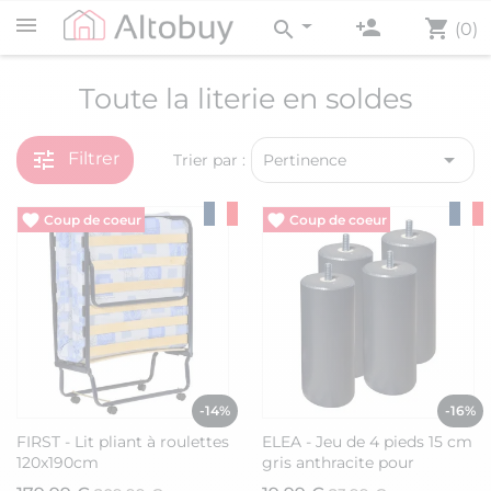
person_add
shopping_cart
search
(0)
Toute la literie en soldes
tune

Filtrer
Trier par :
Pertinence
Vide entrepôt
Vide entrepôt
-14%
-16%
FIRST - Lit pliant à roulettes
ELEA - Jeu de 4 pieds 15 cm
120x190cm
gris anthracite pour
sommier tapissier