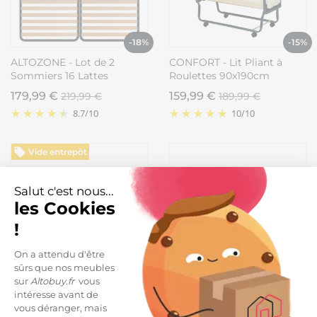
-18%
-15%
ALTOZONE - Lot de 2
CONFORT - Lit Pliant à
Sommiers 16 Lattes
Roulettes 90x190cm
80x200cm
17 Lattes
179,99 €
159,99 €
219,99 €
189,99 €
8.7
/
10
10
/
10
Vide entrepôt
Salut c'est nous...
les Cookies
!
On a attendu d'être
sûrs que nos meubles
-33%
sur
Altobuy.fr
vous
PALAOS - Matelas Ressorts
intéresse avant de
SAMSON - Matelas 140x190
Ensachés 160x200cm
vous déranger, mais
cm Ressorts ensachés