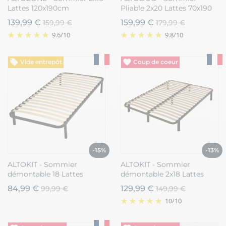
Lattes 120x190cm
Pliable 2x20 Lattes 70x190
139,99 €
159,99 €
159,99 €
179,99 €
9.6
/
10
9.8
/
10
Vide entrepôt
Vide entrepôt
-15%
-13%
ALTOKIT - Sommier
ALTOKIT - Sommier
démontable 18 Lattes
démontable 2x18 Lattes
90x190cm
140x190cm
84,99 €
129,99 €
99,99 €
149,99 €
10
/
10