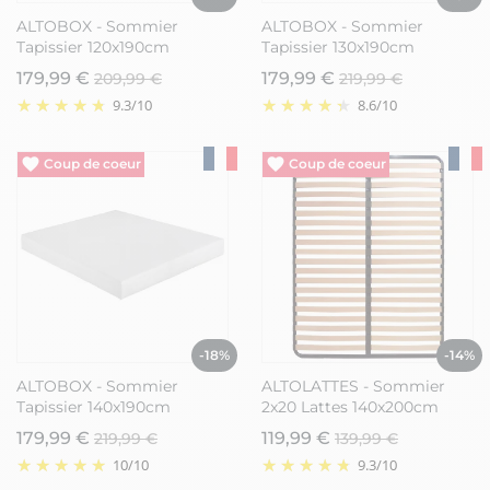
ALTOBOX - Sommier
ALTOBOX - Sommier
Tapissier 120x190cm
Tapissier 130x190cm
179,99 €
179,99 €
209,99 €
219,99 €
9.3
/
10
8.6
/
10
Vide entrepôt
Vide entrepôt
-18%
-14%
ALTOBOX - Sommier
ALTOLATTES - Sommier
Tapissier 140x190cm
2x20 Lattes 140x200cm
179,99 €
119,99 €
219,99 €
139,99 €
10
/
10
9.3
/
10