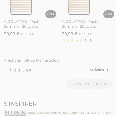
-18%
-18%
ALTOLATTES - Pack
ALTOLATTES - Pack
Sommier 20 Lattes
Sommier 20 Lattes
70x190cm + Pieds bleus
80x190cm + Pieds bleusf
99,99 €
99,99 €
121,98 €
121,98 €
10
/
10
Affichage 1-36 de 1434 article(s)
1

Suivant
2
3
…
40

Retour en haut
S'INSPIRER