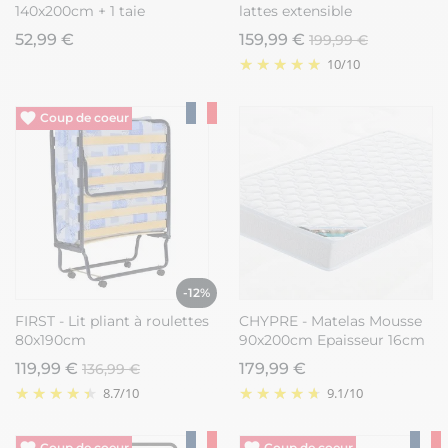
140x200cm + 1 taie
lattes extensible
d'oreiller 63x63cm coton
52,99 €
159,99 €
199,99 €
motif stakeboard - STREET
10
/
10
Vide entrepôt
-12%
FIRST - Lit pliant à roulettes
CHYPRE - Matelas Mousse
80x190cm
90x200cm Epaisseur 16cm
119,99 €
179,99 €
136,99 €
8.7
/
10
9.1
/
10
Vide entrepôt
Vide entrepôt