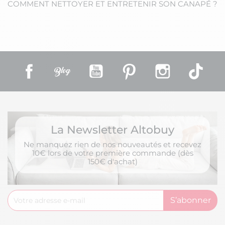
COMMENT NETTOYER ET ENTRETENIR SON CANAPÉ ?
Facebook
Rss
YouTube
Pinterest
Instagram
TikT
La Newsletter Altobuy
Ne manquez rien de nos nouveautés et recevez
10€ lors de votre première commande (dès
150€ d'achat)