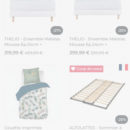
-27%
-25%
THELIO - Ensemble Matelas
THELIO - Ensemble Matelas
Mousse Ep.24cm +
Mousse Ep.24cm +
Sommier Tapissier Blanc
Sommier Tapissier Blanc
319,99 €
399,99 €
439,99 €
539,99 €
90x190 cm
140x190 cm
Vide entrepôt
-20%
Couette imprimée
ALTOLATTES - Sommier à