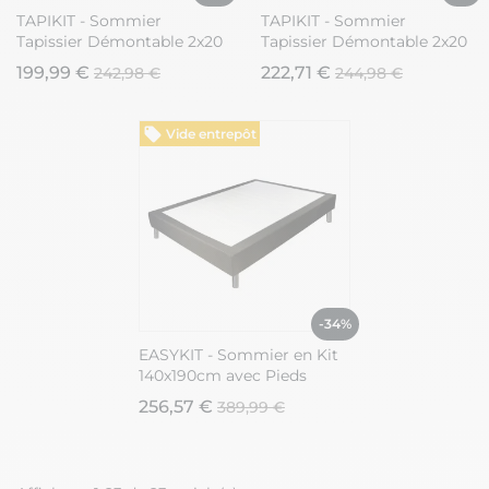
TAPIKIT - Sommier
TAPIKIT - Sommier
Tapissier Démontable 2x20
Tapissier Démontable 2x20
Lattes 140x190cm
Lattes 140x190cm
199,99 €
222,71 €
242,98 €
244,98 €
Anthracite + Pieds Argent
Anthracite + Pieds Carrés
15cm
Argent 15cm
Vide entrepôt
-34%
EASYKIT - Sommier en Kit
140x190cm avec Pieds
Chromés 15cm
256,57 €
389,99 €