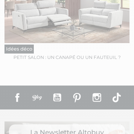
Idées déco
PETIT SALON : UN CANAPÉ OU UN FAUTEUIL ?
Facebook
Rss
YouTube
Pinterest
Instagram
TikT
La Newsletter Altobuy