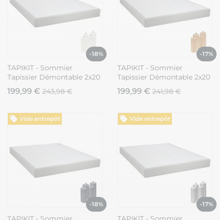
-18%
-17%
TAPIKIT - Sommier
TAPIKIT - Sommier
Tapissier Démontable 2x20
Tapissier Démontable 2x20
Lattes 140x190cm Lin +
Lattes 140x190cm Lin +
199,99 €
199,99 €
243,98 €
241,98 €
Pieds Blancs 15cm
Pieds Bois 15cm
Vide entrepôt
Vide entrepôt
-18%
-17%
TAPIKIT - Sommier
TAPIKIT - Sommier