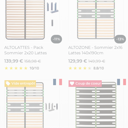
-11%
-13%
ALTOLATTES - Pack
ALTOZONE - Sommier 2x16
Sommier 2x20 Lattes
Lattes 140x190cm
140x190cm + Pieds bleus +
139,99 €
129,99 €
158,98 €
149,99 €
Pied central
10
/
10
8.8
/
10
Vide entrepôt
Vide entrepôt