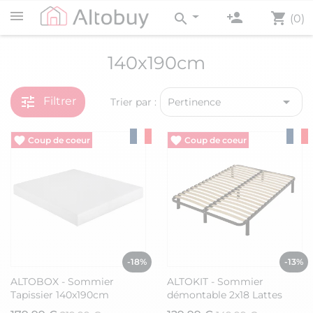
person_add
shopping_cart
search
(0)
140x190cm
tune

Filtrer
Trier par :
Pertinence
Vide entrepôt
Vide entrepôt
-18%
-13%
ALTOBOX - Sommier
ALTOKIT - Sommier
Tapissier 140x190cm
démontable 2x18 Lattes
140x190cm