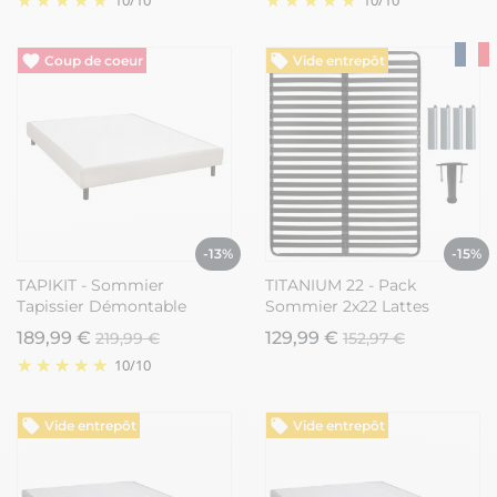
Vide entrepôt
Vide entrepôt
-13%
-15%
TAPIKIT - Sommier
TITANIUM 22 - Pack
Tapissier Démontable
Sommier 2x22 Lattes
140x190cm 2x20 Lattes Gris
140x190cm + 5 Pieds
189,99 €
129,99 €
219,99 €
152,97 €
Lin
10
/
10
Vide entrepôt
Vide entrepôt