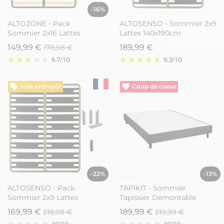
-16%
ALTOZONE - Pack
ALTOSENSO - Sommier 2x9
Sommier 2x16 Lattes
Lattes 140x190cm
140x190cm + Pieds Gris +
149,99 €
189,99 €
178,98 €
Pied Central
6.7
/
10
9.3
/
10
Vide entrepôt
Vide entrepôt
-22%
-13%
ALTOSENSO - Pack
TAPIKIT - Sommier
Sommier 2x9 Lattes
Tapissier Démontable
140x190cm + Pieds Gris +
140x190cm 2x20 Lattes
169,99 €
189,99 €
218,98 €
219,99 €
Pied Central
Anthracite
10
/
10
10
/
10