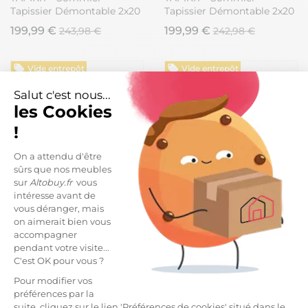
Tapissier Démontable 2x20
Tapissier Démontable 2x20
Lattes 140x190cm Lin +
Lattes 140x190cm Lin +
199,99 €
199,99 €
243,98 €
242,98 €
Pieds Anthracites 15cm
Pieds Argent 15cm
Vide entrepôt
Vide entrepôt
Salut c'est nous...
les Cookies
!
On a attendu d'être
sûrs que nos meubles
sur
Altobuy.fr
vous
-9%
-18%
intéresse avant de
TAPIKIT - Sommier
TAPIKIT - Sommier
vous déranger, mais
Tapissier Démontable 2x20
Tapissier Démontable 2x20
on aimerait bien vous
Lattes 140x190cm Lin +
Lattes 140x190cm
accompagner
222,71 €
199,99 €
244,98 €
243,98 €
Pieds Carrés Argent 15cm
Anthracite + Pieds Blancs
pendant votre visite...
15cm
C'est OK pour vous ?
Vide entrepôt
Vide entrepôt
Pour modifier vos
préférences par la
suite, cliquez sur le lien 'Préférences de cookies' situé dans le