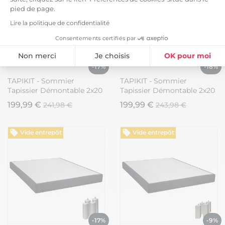
pied de page.
Lire la politique de confidentialité
Consentements certifiés par
Non merci
Je choisis
OK pour moi
-17%
-18%
Plateforme de Gestion du Consentement : Personnalisez vos Option
Axeptio consent
TAPIKIT - Sommier
TAPIKIT - Sommier
Tapissier Démontable 2x20
Tapissier Démontable 2x20
Notre plateforme vous permet d'adapter et de gérer vos paramètres de
Lattes 140x190cm
Lattes 140x190cm
199,99 €
199,99 €
241,98 €
243,98 €
Anthracite + Pieds Bois
Anthracite + Pieds
15cm
Anthracites 15cm
Vide entrepôt
Vide entrepôt
-17%
-9%