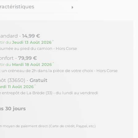
ractéristiques
arrow_right
tandard -
14,99 €
*
tir du
Jeudi 13 Août 2026
journée au pied du camion - Hors Corse
onfort -
79,99 €
*
tir du
Mardi 18 Août 2026
c un créneau de 2h dans la pièce de votre choix - Hors Corse
ôt (33650) -
Gratuit
*
rdi 11 Août 2026
re entrepôt de La Brède (33) - du lundi au vendredi
s 30 jours
oyen de paiement direct (Carte de crédit, Paypal, etc.)