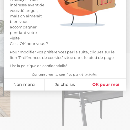
intéresse avant de
vous déranger,
mais on aimerait
bien vous
accompagner
pendant votre
visite...
C'est OK pour vous ?
Pour modifier vos préférences par la suite, cliquez sur le
lien 'Préférences de cookies' situé dans le pied de page.
Lire la politique de confidentialité
Consentements certifiés par
Non merci
Je choisis
OK pour moi
Plateforme de Gestion du Consentement : Personnalisez vos Opti
Axeptio consent
Notre plateforme vous permet d'adapter et de gérer vos paramètres 