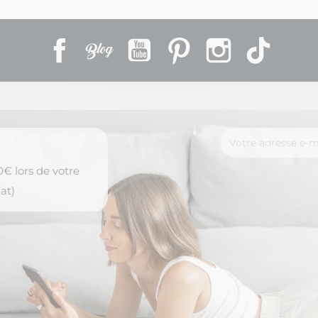
Facebook
Rss
YouTube
Pinterest
Instagram
TikTok
€ lors de votre
at)