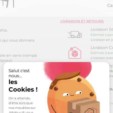
Ca
LIVRAISON ET RETOURS
Livraison S
hia.
Estimée à par
Livraison en 
on qui vous donnera
Livraison C
Estimée à par
able en verre trempé.
Livraison ave
époxy).
Retrait Dép
Salut c'est
Estimée le
Ma
nous...
Retrait à not
les
Cookies !
Retour sou
On a attendu
d'être sûrs que
*
pour toute commande passée avec un m
nos meubles sur
Altobuy.fr
vous