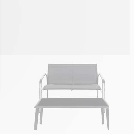
ons
de confidentialité, en garantissant la conformité avec les réglement