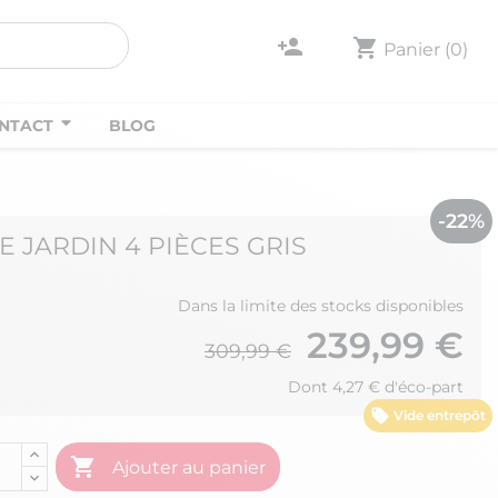
person_add
shopping_cart
Panier
(0)
NTACT
BLOG
-22%
E JARDIN 4 PIÈCES GRIS
Dans la limite des stocks disponibles
239,99 €
309,99 €
Dont 4,27 € d'éco-part
Vide entrepôt

Ajouter au panier