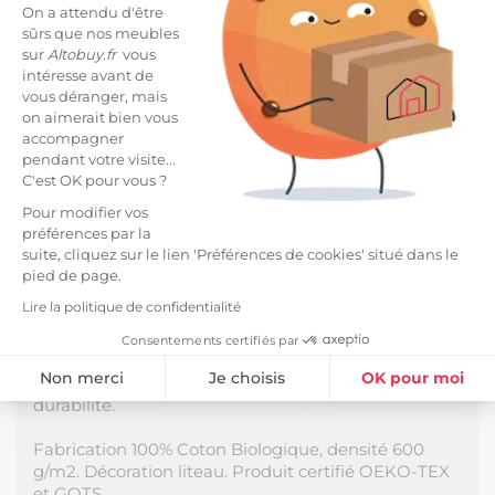
On a attendu d'être
sûrs que nos meubles
Caractéristiques
arrow_right
sur
Altobuy.fr
vous
intéresse avant de
Livraisons et retours
arrow_drop_down
vous déranger, mais
on aimerait bien vous
accompagner
pendant votre visite...
C'est OK pour vous ?
DESCRIPTION
Pour modifier vos
Serviette de Bain 90x150cm en Coton Biologique
préférences par la
Coloris Camel de la gamme Emma.
suite, cliquez sur le lien 'Préférences de cookies' situé dans le
pied de page.
Vous êtes amateur(trice) des grandes serviettes
Lire la politique de confidentialité
dans lesquelles on peut bien s'envelopper ? Ce
modèle est fait pour vous. Une conception en coton
Consentements certifiés par
biologique au tissage haute densité qui lui confère
Non merci
Je choisis
OK pour moi
sa grande absoption, sa douceur, sa résistance et sa
durabilité.
Plateforme de Gestion du Consentement : Personnalisez vos Option
Axeptio consent
Fabrication 100% Coton Biologique, densité 600
Notre plateforme vous permet d'adapter et de gérer vos paramètres de
g/m2. Décoration liteau. Produit certifié OEKO-TEX
et GOTS.