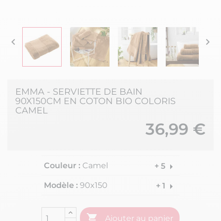


EMMA - SERVIETTE DE BAIN
90X150CM EN COTON BIO COLORIS
CAMEL
36,99 €
Couleur :
Camel
arrow_right
+ 5
Modèle :
90x150
arrow_right
+ 1

Ajouter au panier