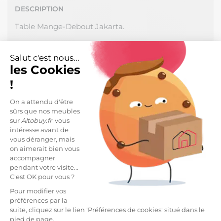
DESCRIPTION
Table Mange-Debout Jakarta.
En extérieur ou en intérieur, elle donnera un côté
exotique à votre coin bar. Votre terrasse prend un air
Salut c'est nous...
de vacances !
les Cookies
Chaises non incluses.
!
Structure en acier coloris noir.
On a attendu d'être
Tressage plateau inférieur en polyéthylène coloris
sûrs que nos meubles
marron.
sur
Altobuy.fr
vous
Plateau en verre transparent.
intéresse avant de
vous déranger, mais
Dimensions : Ø65 x H100 cm.
on aimerait bien vous
accompagner
LIVRAISON ET RETOURS
pendant votre visite...
C'est OK pour vous ?
Livraison Standard -
9,99 €
Pour modifier vos
*
Estimée à partir du
Jeudi 13 Août 2026
préférences par la
Livraison en journée au pied du camion - Hors
suite, cliquez sur le lien 'Préférences de cookies' situé dans le
Corse
pied de page.