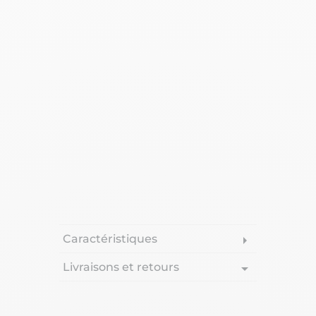
Caractéristiques
arrow_right
Livraisons et retours
arrow_drop_down