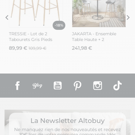
-18%
TRESSIE - Lot de 2
JAKARTA - Ensemble
Tabourets Gris Pieds
Table Haute + 2
Effet Bois Verni
Tabourets PP Gris
89,99 €
241,98 €
109,99 €
Facebook
Rss
YouTube
Pinterest
Instagram
TikT
La Newsletter Altobuy
Ne manquez rien de nos nouveautés et recevez
10€ lors de votre première commande (dès