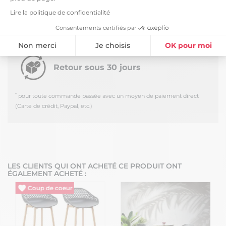
Retrait Dépôt (33650) -
Gratuit
Lire la politique de confidentialité
*
Estimée le
Mardi 11 Août 2026
Consentements certifiés par
Retrait à notre entrepôt de La Brède (33) - du
lundi au vendredi
Non merci
Je choisis
OK pour moi
Plateforme de Gestion du Consentement : Personnalisez vos Option
Axeptio consent
Retour sous 30 jours
Notre plateforme vous permet d'adapter et de gérer vos paramètres de
*
pour toute commande passée avec un moyen de paiement direct
(Carte de crédit, Paypal, etc.)
LES CLIENTS QUI ONT ACHETÉ CE PRODUIT ONT
ÉGALEMENT ACHETÉ :
Vide entrepôt