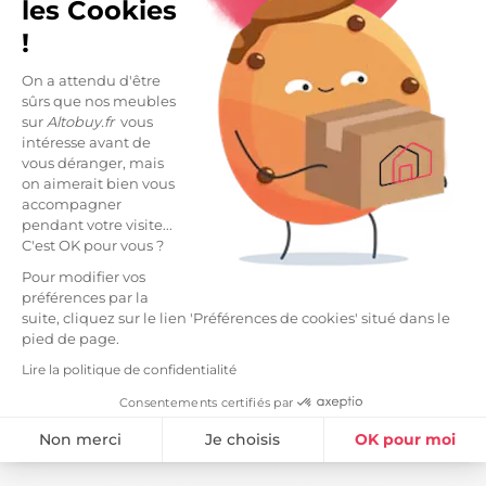
les Cookies
Livraisons et retours
arrow_drop_down
!
On a attendu d'être
sûrs que nos meubles
DESCRIPTION
sur
Altobuy.fr
vous
intéresse avant de
Table Repas 180cm Finition Chêne Blanchi et
vous déranger, mais
Plateau Chêne clair de la gamme Nashvil.
on aimerait bien vous
accompagner
Cette vitrine se distingue par sa patine naturelle lui
pendant votre visite...
donnant un aspect rustique et authentique.
C'est OK pour vous ?
Les moulures lui apporte les détails décoratifs
Pour modifier vos
indispensables au style campagne.
préférences par la
suite, cliquez sur le lien 'Préférences de cookies' situé dans le
Conçu en panneaux de particules haute densité
pied de page.
avec un revêtement mélaminé finition chêne
Lire la politique de confidentialité
blanchi et plateau finition chêne clair.
Consentements certifiés par
Dimensions : 180 x 90 x H79cm.
Non merci
Je choisis
OK pour moi
Plateforme de Gestion du Consentement : Personnalisez vos Option
Axeptio consent