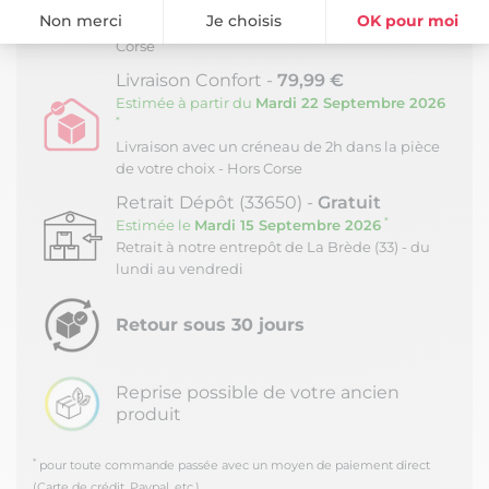
Estimée à partir du
Jeudi 17 Septembre 2026
Non merci
Je choisis
OK pour moi
Livraison en journée au pied du camion - Hors
Corse
Plateforme de Gestion du Consentement : Personnalisez vos Option
Axeptio consent
Livraison Confort -
79,99 €
Notre plateforme vous permet d'adapter et de gérer vos paramètres de
Estimée à partir du
Mardi 22 Septembre 2026
*
Livraison avec un créneau de 2h dans la pièce
de votre choix - Hors Corse
Retrait Dépôt (33650) -
Gratuit
*
Estimée le
Mardi 15 Septembre 2026
Retrait à notre entrepôt de La Brède (33) - du
lundi au vendredi
Retour sous 30 jours
Reprise possible de votre ancien
produit
*
pour toute commande passée avec un moyen de paiement direct
(Carte de crédit, Paypal, etc.)