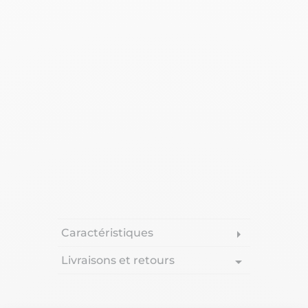
Caractéristiques
arrow_right
Livraisons et retours
arrow_drop_down