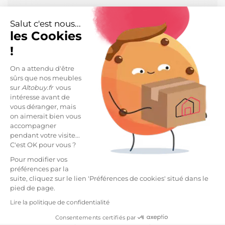
DESCRIPTION
Salut c'est nous...
Table Repas Extensible Aspect Marbre Gris
les Cookies
Anthracite de la gamme Piralia.
!
Osez le marbre dans votre intérieur pour sublimer
votre décoration en lui apportant une sophistication
On a attendu d'être
naturelle.
sûrs que nos meubles
sur
Altobuy.fr
vous
Vous pourrez l'associer avec d'autres éléments de
intéresse avant de
décoration comme le métal doré ou le bois.
vous déranger, mais
on aimerait bien vous
Conçu en panneaux de particules haute densité.
accompagner
Revêtement mélaminé imitation marbre de
pendant votre visite...
C'est OK pour vous ?
première qualité.
Pour modifier vos
Dimensions fermée : 137 x 90 x H79cm.
préférences par la
Dimensions avec allonges : 185 x 90 x H79cm.
suite, cliquez sur le lien 'Préférences de cookies' situé dans le
pied de page.
LIVRAISON ET RETOURS
Lire la politique de confidentialité
Livraison Standard -
19,99 €
Consentements certifiés par
*