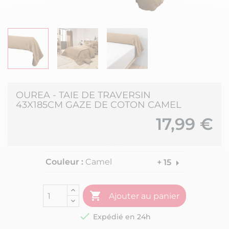
OUREA - TAIE DE TRAVERSIN
43X185CM GAZE DE COTON CAMEL
17,99 €
Couleur :
Camel
arrow_right
+ 15

Ajouter au panier

Expédié en 24h