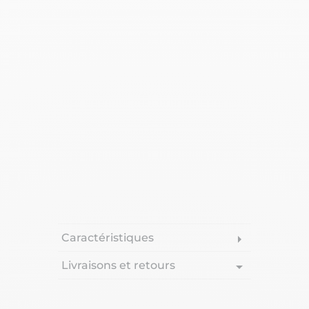
Caractéristiques
arrow_right
Livraisons et retours
arrow_drop_down