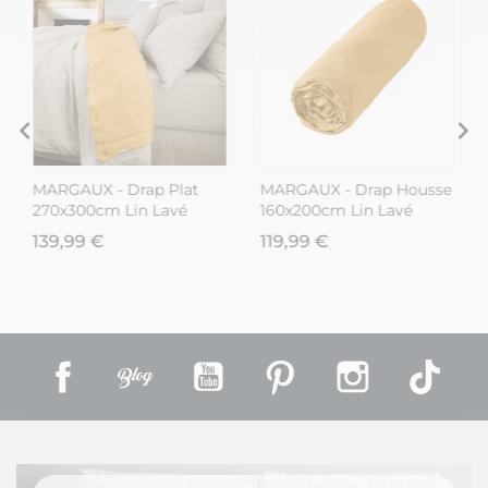
MARGAUX - Drap Plat
MARGAUX - Drap Housse
270x300cm Lin Lavé
160x200cm Lin Lavé
Coloris Miel
Coloris Miel
139,99 €
119,99 €
Facebook
Rss
YouTube
Pinterest
Instagram
TikT