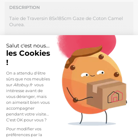
DESCRIPTION
Taie de Traversin 85x185cm Gaze de Coton Camel
Ourea.
Un linge respectueux de votre corps, agréable et
douillet pour une chambre chaleureuse. Une
Salut c'est nous...
conception en double gaze de coton, légère, fluide
les Cookies
et confortable. Une matière qui gagne en souplesse
!
et en douceur au fil des lavages. Naturellement
froissée : pas besoin de repasser !
On a attendu d'être
sûrs que nos meubles
Fabrication 100% Coton, densité 125 g/m2.
sur
Altobuy.fr
vous
Surpiqures aux extrémités. Traversin non fourni.
intéresse avant de
Produit certifié OEKO-TEX.
vous déranger, mais
on aimerait bien vous
Dimensions : 85x185cm.
accompagner
pendant votre visite...
Entretien facile : Lavage à 40°C avec couleurs
C'est OK pour vous ?
similaires, sèche-linge possible.
Pour modifier vos
Salon, Art de la table, Chambre : la gamme de linge
préférences par la