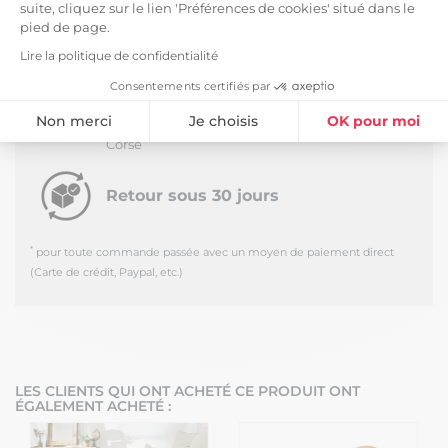
de maison Ourea a des solutions pour tout !
suite, cliquez sur le lien 'Préférences de cookies' situé dans le
pied de page.
LIVRAISON ET RETOURS
Lire la politique de confidentialité
Livraison Standard -
5,99 €
Consentements certifiés par
*
Estimée à partir du
Jeudi 13 Août 2026
Non merci
Je choisis
OK pour moi
Livraison en journée au pied du camion - Hors
Corse
Plateforme de Gestion du Consentement : Personnalisez vos Option
Axeptio consent
Notre plateforme vous permet d'adapter et de gérer vos paramètres de
Retour sous 30 jours
*
pour toute commande passée avec un moyen de paiement direct
(Carte de crédit, Paypal, etc.)
LES CLIENTS QUI ONT ACHETÉ CE PRODUIT ONT
ÉGALEMENT ACHETÉ :