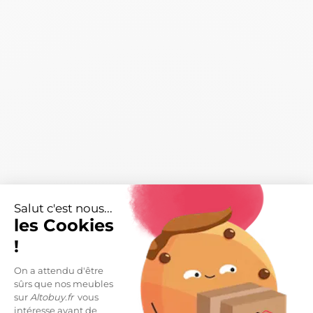
Caractéristiques
arrow_right
Salut c'est nous...
les Cookies
Livraisons et retours
arrow_drop_down
!
On a attendu d'être
sûrs que nos meubles
DESCRIPTION
sur
Altobuy.fr
vous
intéresse avant de