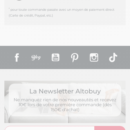
*
pour toute commande passée avec un moyen de paiement direct
(Carte de crédit, Paypal, etc.)
Facebook
Rss
YouTube
Pinterest
Instagram
TikT
La Newsletter Altobuy
Ne manquez rien de nos nouveautés et recevez
10€ lors de votre première commande (dès
150€ d'achat)