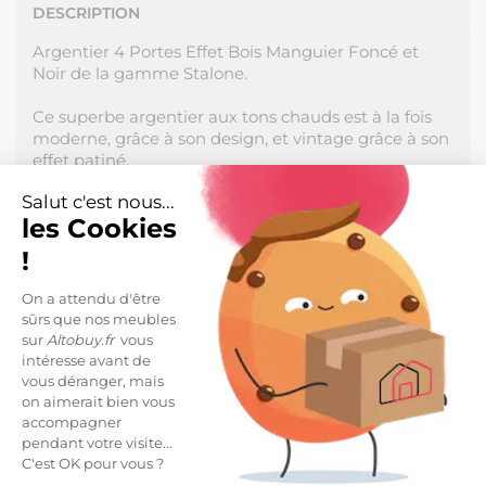
DESCRIPTION
Argentier 4 Portes Effet Bois Manguier Foncé et
Noir de la gamme Stalone.
Ce superbe argentier aux tons chauds est à la fois
moderne, grâce à son design, et vintage grâce à son
effet patiné.
Cet argentier vous offre une grande capacité de
Salut c'est nous...
rangement, et sa partie vitrée et éclairée met en
les Cookies
valeur vos objets déco préférés.
!
Structure en panneaux de particules.
On a attendu d'être
Revêtement papier décor imitation manguier.
sûrs que nos meubles
sur
Altobuy.fr
vous
Dimensions : 120 x 45 x H170cm.
intéresse avant de
vous déranger, mais
LIVRAISON ET RETOURS
on aimerait bien vous
accompagner
Livraison Standard -
49,99 €
pendant votre visite...
Estimée à partir du
Vendredi 11 Septembre
C'est OK pour vous ?
*
2026