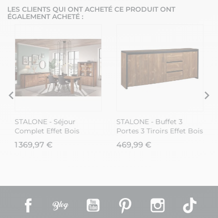
LES CLIENTS QUI ONT ACHETÉ CE PRODUIT ONT
ÉGALEMENT ACHETÉ :
STALONE - Séjour
STALONE - Buffet 3
Complet Effet Bois
Portes 3 Tiroirs Effet Bois
Manguier Foncé et Noir
Manguier Foncé et Noir
1 369,97 €
469,99 €
Facebook
Rss
YouTube
Pinterest
Instagram
TikT