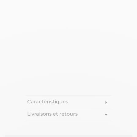
Caractéristiques
arrow_right
Livraisons et retours
arrow_drop_down