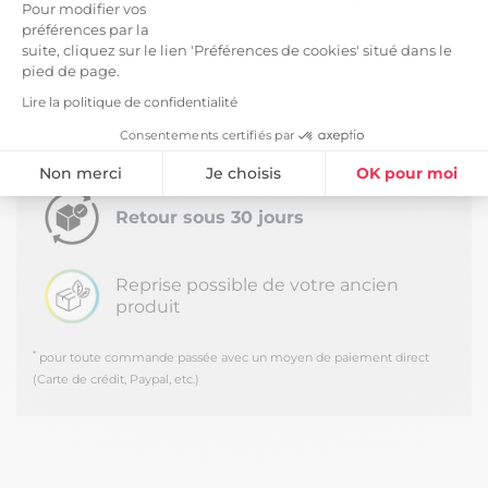
Pour modifier vos
Livraison en journée au pied du camion - Hors
préférences par la
Corse
suite, cliquez sur le lien 'Préférences de cookies' situé dans le
pied de page.
Livraison Confort -
89,99 €
Estimée à partir du
Mercredi 16 Septembre
Lire la politique de confidentialité
*
2026
Consentements certifiés par
Livraison avec un créneau de 2h dans la pièce
de votre choix - Hors Corse
Non merci
Je choisis
OK pour moi
Plateforme de Gestion du Consentement : Personnalisez vos Option
Axeptio consent
Retour sous 30 jours
Notre plateforme vous permet d'adapter et de gérer vos paramètres de
Reprise possible de votre ancien
produit
*
pour toute commande passée avec un moyen de paiement direct
(Carte de crédit, Paypal, etc.)