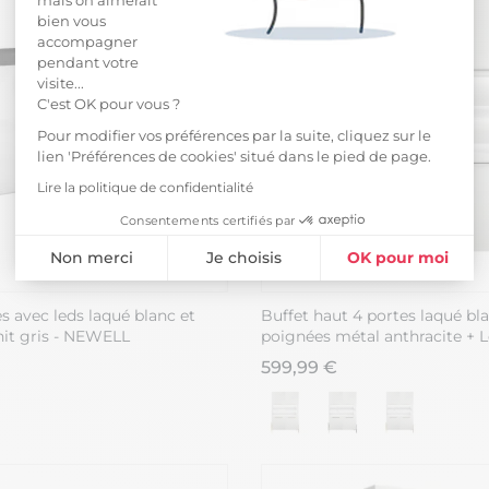
bien vous
accompagner
pendant votre
visite...
C'est OK pour vous ?
Pour modifier vos préférences par la suite, cliquez sur le
lien 'Préférences de cookies' situé dans le pied de page.
Lire la politique de confidentialité
Consentements certifiés par
Non merci
Je choisis
OK pour moi
Plateforme de Gestion du Consentement : Personnalisez vos Opti
Axeptio consent
s avec leds laqué blanc et
Buffet haut 4 portes laqué bla
Notre plateforme vous permet d'adapter et de gérer vos paramètres 
nit gris - NEWELL
poignées métal anthracite + 
599,99 €