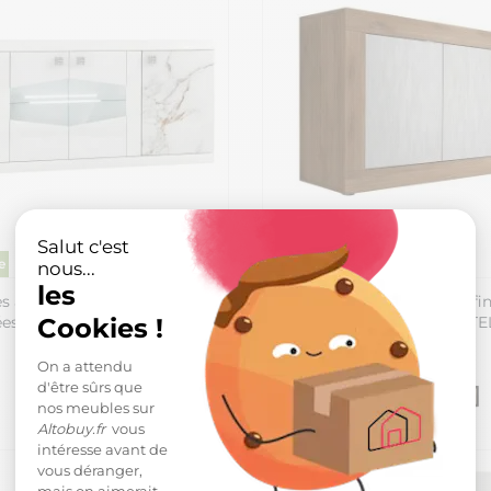
Salut c'est
nous...
les
s avec leds et portes
Buffet 3 portes aspect bois fi
ées laqué blanc et imitation
façades blanc texturées - OT
Cookies !
LIS
399,99 €
On a attendu
d'être sûrs que
nos meubles sur
Altobuy.fr
vous
intéresse avant de
vous déranger,
mais on aimerait