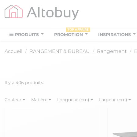
TOP AFFAIRE
PRODUITS
PROMOTION
INSPIRATIONS
Accueil
RANGEMENT & BUREAU
Rangement
B
Il y a 406 produits.
Couleur
Matière
Longueur (cm)
Largeur (cm)
Matiere revetement
Finition
Série
Livré Monté