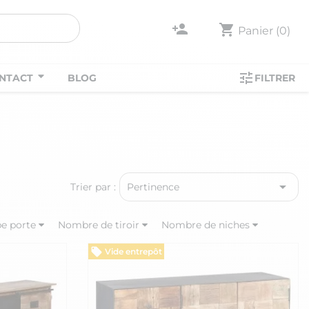
person_add
shopping_cart
Panier
(0)
tune
NTACT
BLOG
FILTRER

Trier par :
Pertinence
e porte
Nombre de tiroir
Nombre de niches
Vide entrepôt