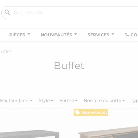
search
PIÈCES
NOUVEAUTÉS
SERVICES
CO
uffet
Buffet
Hauteur (cm)
Style
Forme
Nombre de porte
Typ
Vide entrepôt