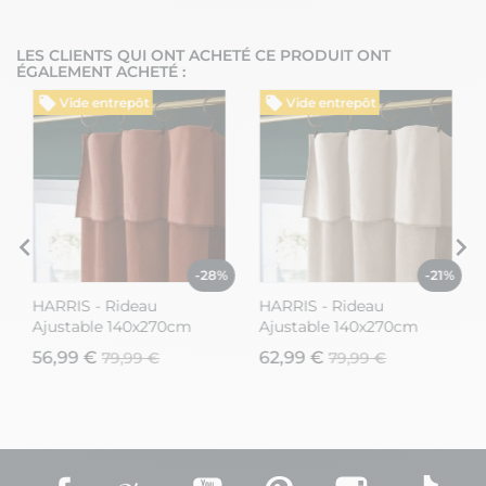
LES CLIENTS QUI ONT ACHETÉ CE PRODUIT ONT
ÉGALEMENT ACHETÉ :
Vide entrepôt
Vide entrepôt
%
-28%
-21%
HARRIS - Rideau
HARRIS - Rideau
Ajustable 140x270cm
Ajustable 140x270cm
Velours de Coton
Velours de Coton Pampa
56,99 €
62,99 €
79,99 €
79,99 €
Terracotta + 8 Anneaux
+ 8 Anneaux Pince
Pince
Facebook
Rss
YouTube
Pinterest
Instagram
TikT