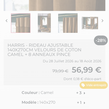


-28%
HARRIS - RIDEAU AJUSTABLE
140X270CM VELOURS DE COTON
CAMEL + 8 ANNEAUX PINCE
Du 28 Juillet 2026 au 18 Août 2026
56,99 €
79,99 €
Dont 0,18 € d'éco-part
Vide entrepôt
Couleur :
Camel
arrow_right
+ 3
Modèle :
140x270
arrow_right
+ 1