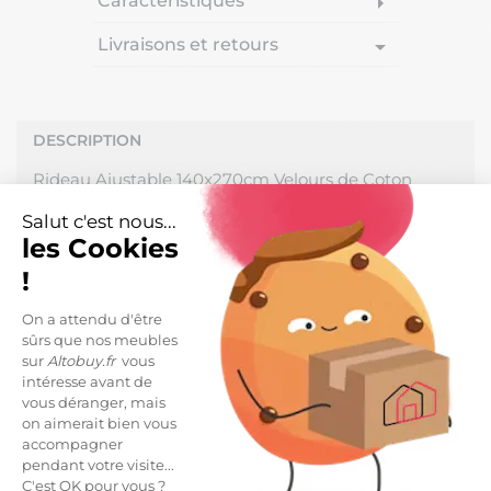
Caractéristiques
arrow_right
Livraisons et retours
arrow_drop_down
DESCRIPTION
Rideau Ajustable 140x270cm Velours de Coton
Camel + 8 Anneaux Pince de la gamme Harris.
Salut c'est nous...
les Cookies
Un rideau beau et pratique : réglez la hauteur à
volonté en repliant le tissu sur lui-même. Une
!
matière qui revient à la mode grâce à sa robustesse,
sa douceur et son allure. Déco chic et cocooning
On a attendu d'être
assurée !
sûrs que nos meubles
sur
Altobuy.fr
vous
Fabrication 100% Coton, densité 290 g/m2. Coutures
intéresse avant de
des bords en points de bourdon ton sur ton (anti-
vous déranger, mais
effilochage). Rideau vendu à l'unité. Produit certifié
on aimerait bien vous
OEKO-TEX.
accompagner
pendant votre visite...
Dimensions : 140x270cm.
C'est OK pour vous ?