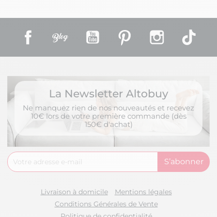
Facebook
Rss
YouTube
Pinterest
Instagram
TikT
La Newsletter Altobuy
Ne manquez rien de nos nouveautés et recevez
10€ lors de votre première commande (dès
150€ d'achat)
Livraison à domicile
Mentions légales
Conditions Générales de Vente
Politique de confidentialité