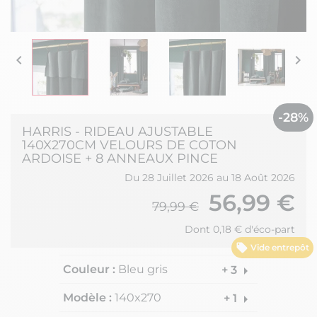


-28%
HARRIS - RIDEAU AJUSTABLE
140X270CM VELOURS DE COTON
ARDOISE + 8 ANNEAUX PINCE
Du 28 Juillet 2026 au 18 Août 2026
56,99 €
79,99 €
Dont 0,18 € d'éco-part
Vide entrepôt
Couleur :
Bleu gris
arrow_right
+ 3
Modèle :
140x270
arrow_right
+ 1