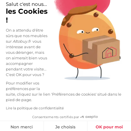
Caractéristiques
arrow_right
Salut c'est nous...
les Cookies
Livraisons et retours
arrow_drop_down
!
On a attendu d'être
sûrs que nos meubles
DESCRIPTION
sur
Altobuy.fr
vous
intéresse avant de
Rideau Ajustable 140x270cm Velours de Coton
vous déranger, mais
Ardoise + 8 Anneaux Pince de la gamme Harris.
on aimerait bien vous
accompagner
Un rideau beau et pratique : réglez la hauteur à
pendant votre visite...
volonté en repliant le tissu sur lui-même. Une
C'est OK pour vous ?
matière qui revient à la mode grâce à sa robustesse,
sa douceur et son allure. Déco chic et cocooning
Pour modifier vos
assurée !
préférences par la
suite, cliquez sur le lien 'Préférences de cookies' situé dans le
pied de page.
Fabrication 100% Coton, densité 290 g/m2. Coutures
des bords en points de bourdon ton sur ton (anti-
Lire la politique de confidentialité
effilochage). Rideau vendu à l'unité. Produit certifié
Consentements certifiés par
OEKO-TEX.
Non merci
Je choisis
OK pour moi
Dimensions : 140x270cm.