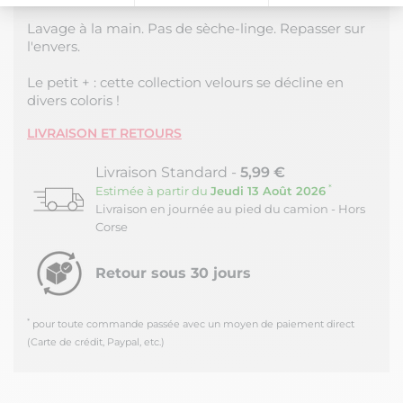
Plateforme de Gestion du Consentement : Personnalisez vos Option
Axeptio consent
Lavage à la main. Pas de sèche-linge. Repasser sur
l'envers.
Notre plateforme vous permet d'adapter et de gérer vos paramètres de
Le petit + : cette collection velours se décline en
divers coloris !
LIVRAISON ET RETOURS
Livraison Standard -
5,99 €
*
Estimée à partir du
Jeudi 13 Août 2026
Livraison en journée au pied du camion - Hors
Corse
Retour sous 30 jours
*
pour toute commande passée avec un moyen de paiement direct
(Carte de crédit, Paypal, etc.)