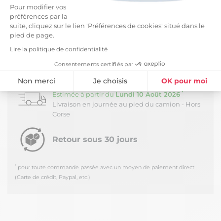
Entretien facile : Lavage à 40°C avec couleurs
Pour modifier vos
similaires, sèche-linge possible.
préférences par la
suite, cliquez sur le lien 'Préférences de cookies' situé dans le
Salon, Art de la table, Chambre : la gamme de linge
pied de page.
de maison Ourea a des solutions pour tout !
Lire la politique de confidentialité
LIVRAISON ET RETOURS
Consentements certifiés par
Non merci
Je choisis
OK pour moi
Livraison Standard -
5,99 €
*
Estimée à partir du
Lundi 10 Août 2026
Plateforme de Gestion du Consentement : Personnalisez vos Option
Axeptio consent
Livraison en journée au pied du camion - Hors
Corse
Notre plateforme vous permet d'adapter et de gérer vos paramètres de
Retour sous 30 jours
*
pour toute commande passée avec un moyen de paiement direct
(Carte de crédit, Paypal, etc.)