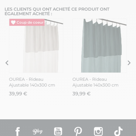
LES CLIENTS QUI ONT ACHETÉ CE PRODUIT ONT
ÉGALEMENT ACHETÉ :
OUREA - Rideau
OUREA - Rideau
Ajustable 140x300 cm
Ajustable 140x300 cm
Gaze de Coton Chantilly
Gaze de Coton Canard +
39,99 €
39,99 €
+ 8 Anneaux Pince
8 Anneaux Pince
Facebook
Rss
YouTube
Pinterest
Instagram
TikT