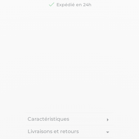

Expédié en 24h
Caractéristiques
arrow_right
Livraisons et retours
arrow_drop_down