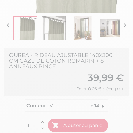


OUREA - RIDEAU AJUSTABLE 140X300
CM GAZE DE COTON ROMARIN + 8
ANNEAUX PINCE
39,99 €
Dont 0,06 € d'éco-part
Couleur :
Vert
arrow_right
+ 14

Ajouter au panier