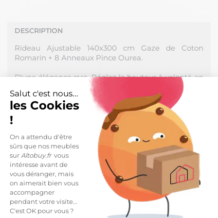
DESCRIPTION
Rideau Ajustable 140x300 cm Gaze de Coton
Romarin + 8 Anneaux Pince Ourea.
D'une élégance rare. Réglez la hauteur à volonté en
repliant le tissu sur lui-même. Peut aussi servir de
Salut c'est nous...
nappe ou de plaid ! Une conception en double gaze
les Cookies
de coton, légère, fluide et confortable. Une matière
qui gagne en souplesse et en douceur au fil des
!
lavages. Naturellement froissée : pas besoin de
repasser !
On a attendu d'être
sûrs que nos meubles
Fabrication 100% Coton, densité 125 g/m2. Coutures
sur
Altobuy.fr
vous
des bords en points de bourdon ton sur ton (anti-
intéresse avant de
vous déranger, mais
effilochage). Rideau vendu à l'unité. Produit certifié
on aimerait bien vous
OEKO-TEX.
accompagner
pendant votre visite...
Dimensions : 140x300cm.
C'est OK pour vous ?