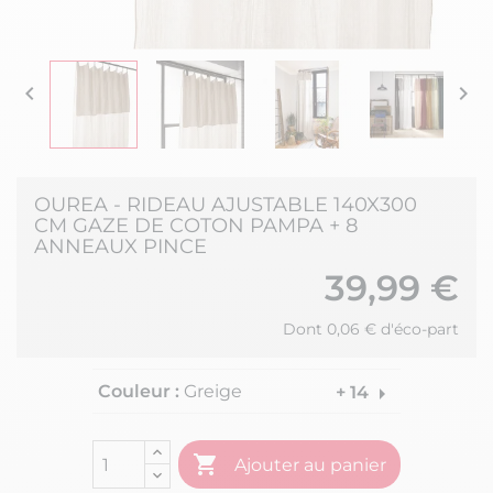


OUREA - RIDEAU AJUSTABLE 140X300
CM GAZE DE COTON PAMPA + 8
ANNEAUX PINCE
39,99 €
Dont 0,06 € d'éco-part
Couleur :
Greige
arrow_right
+ 14

Ajouter au panier