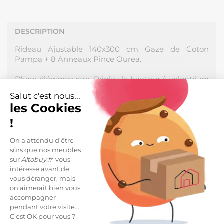
DESCRIPTION
Rideau Ajustable 140x300 cm Gaze de Coton
Pampa + 8 Anneaux Pince Ourea.
D'une élégance rare. Réglez la hauteur à volonté en
repliant le tissu sur lui-même. Peut aussi servir de
Salut c'est nous...
nappe ou de plaid ! Une conception en double gaze
les Cookies
de coton, légère, fluide et confortable. Une matière
qui gagne en souplesse et en douceur au fil des
!
lavages. Naturellement froissée : pas besoin de
repasser !
On a attendu d'être
sûrs que nos meubles
Fabrication 100% Coton, densité 125 g/m2. Coutures
sur
Altobuy.fr
vous
des bords en points de bourdon ton sur ton (anti-
intéresse avant de
vous déranger, mais
effilochage). Rideau vendu à l'unité. Produit certifié
on aimerait bien vous
OEKO-TEX.
accompagner
pendant votre visite...
Dimensions : 140x300cm.
C'est OK pour vous ?