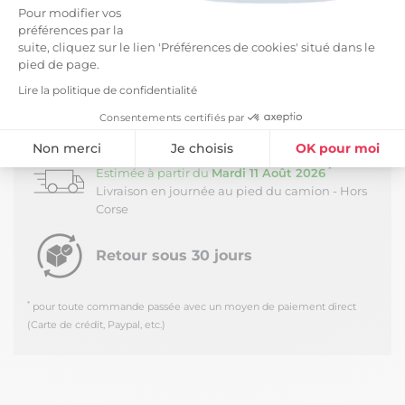
Entretien facile : Lavage à 40°C avec couleurs
Pour modifier vos
similaires, sèche-linge possible.
préférences par la
suite, cliquez sur le lien 'Préférences de cookies' situé dans le
Salon, Art de la table, Chambre : la gamme de linge
pied de page.
de maison Ourea a des solutions pour tout !
Lire la politique de confidentialité
LIVRAISON ET RETOURS
Consentements certifiés par
Non merci
Je choisis
OK pour moi
Livraison Standard -
5,99 €
*
Estimée à partir du
Mardi 11 Août 2026
Plateforme de Gestion du Consentement : Personnalisez vos Option
Axeptio consent
Livraison en journée au pied du camion - Hors
Corse
Notre plateforme vous permet d'adapter et de gérer vos paramètres de
Retour sous 30 jours
*
pour toute commande passée avec un moyen de paiement direct
(Carte de crédit, Paypal, etc.)