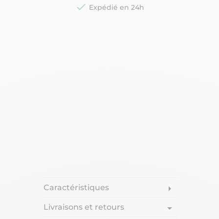

Expédié en 24h
Caractéristiques
arrow_right
Livraisons et retours
arrow_drop_down