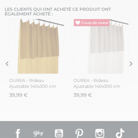
LES CLIENTS QUI ONT ACHETÉ CE PRODUIT ONT
ÉGALEMENT ACHETÉ :
OUREA - Rideau
OUREA - Rideau
Ajustable 140x300 cm
Ajustable 140x300 cm
Gaze de Coton Safran + 8
Gaze de Coton Chantilly
39,99 €
39,99 €
Anneaux Pince
+ 8 Anneaux Pince
Facebook
Rss
YouTube
Pinterest
Instagram
TikT