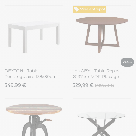
Vide entrepôt
-24%
DEYTON - Table
LYNGBY - Table Repas
Rectangulaire 138x80cm
Ø137cm MDF Placage
Laquée Blanc Brillant
Noyer
349,99 €
529,99 €
699,99 €