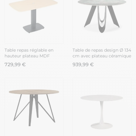
Table repas réglable en
Table de repas design Ø 134
hauteur plateau MDF
cm avec plateau céramique
placage chêne pied central
imitation marbre vert pied
729,99 €
939,99 €
en métal laqué noir -
métal noir architectural -
ELEVIA
LEILA