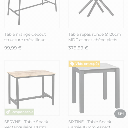
Table mange-debout
Table repas ronde Ø120cm
structure métallique
MDF aspect chêne pieds
plateau aspect bois - DARA
croisées métal noir -
99,99 €
379,99 €
AMAEL
Vide entrepôt
-31%
SERYNE - Table Snack
SIXTINE - Table Snack
Rectangulaire 120cm
Carrée 100cm Aspect