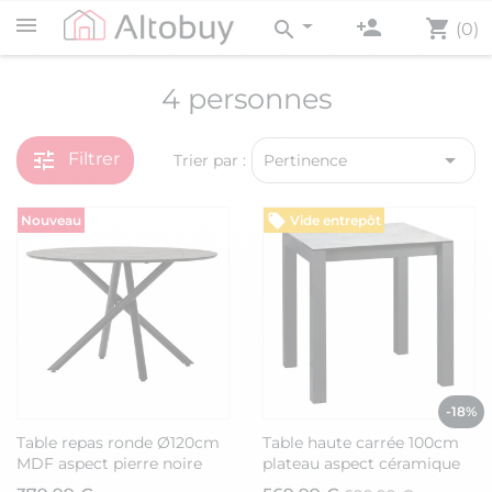
person_add
shopping_cart
search
(0)
4 personnes
tune

Filtrer
Trier par :
Pertinence
Nouveau
Vide entrepôt
-18%
Table repas ronde Ø120cm
Table haute carrée 100cm
MDF aspect pierre noire
plateau aspect céramique
pieds croisées métal noir -
pieds métal - ALARIC