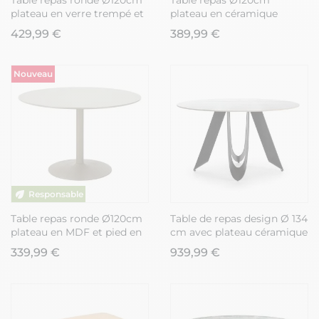
Table repas ronde Ø120cm
Table repas Ø120cm
plateau en verre trempé et
plateau en céramique
pieds croisés métal
aspect travertin pied en
429,99 €
389,99 €
terracotta - AXELLE
métal beige - RIVAGE
Nouveau
Table repas ronde Ø120cm
Table de repas design Ø 134
plateau en MDF et pied en
cm avec plateau céramique
métal laqué mat sable -
imitation marbre blanc
339,99 €
939,99 €
COSTA
pied métal noir
architectural - LEILA