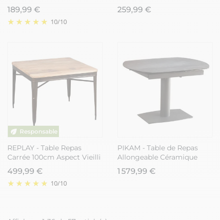
Brillant et Gris Marbré
189,99 €
259,99 €
10
/
10
REPLAY - Table Repas
PIKAM - Table de Repas
Carrée 100cm Aspect Vieilli
Allongeable Céramique
Gris Anthracite
499,99 €
1 579,99 €
10
/
10