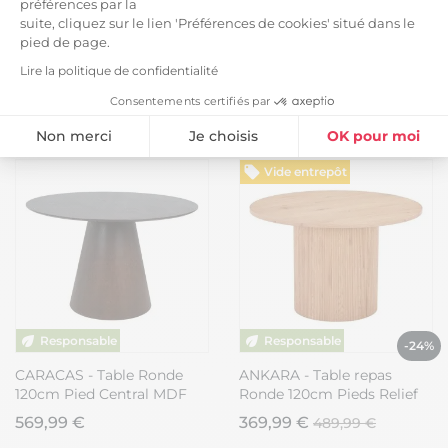
préférences par la
suite, cliquez sur le lien 'Préférences de cookies' situé dans le
pied de page.
ANKARA - Table repas
RITHA - Table Ronde 120cm
Lire la politique de confidentialité
Ronde 120cm Pieds Relief
Pieds Métal Blanc et
Consentements certifiés par
MDF Effet bois foncé
Plateau en Verre
469,99 €
359,99 €
Non merci
Je choisis
OK pour moi
Plateforme de Gestion du Consentement : Personnalisez vos Option
Axeptio consent
Vide entrepôt
Notre plateforme vous permet d'adapter et de gérer vos paramètres de
-24%
CARACAS - Table Ronde
ANKARA - Table repas
120cm Pied Central MDF
Ronde 120cm Pieds Relief
Placage Noyer
MDF Effet bois naturel
569,99 €
369,99 €
489,99 €