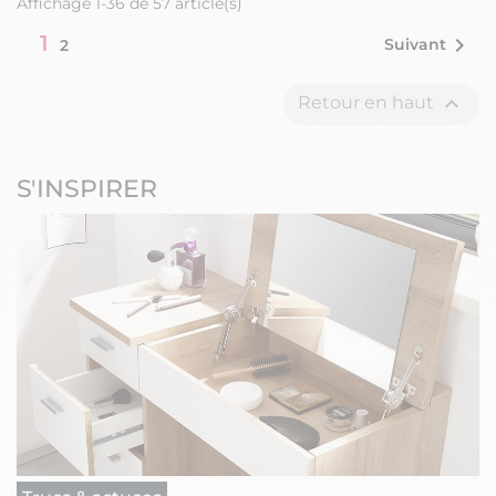
Affichage 1-36 de 57 article(s)
1

Suivant
2

Retour en haut
S'INSPIRER