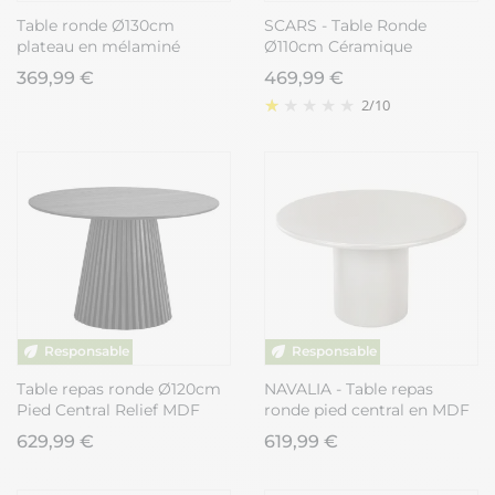
Table ronde Ø130cm
SCARS - Table Ronde
plateau en mélaminé
Ø110cm Céramique
imitation chêne moyen et
Blanche Motif Craquelures
369,99 €
469,99 €
pieds design en métal
2
/
10
laqué noir - URIELLE
Table repas ronde Ø120cm
NAVALIA - Table repas
Pied Central Relief MDF
ronde pied central en MDF
Placage Chêne noir -
laqué sable
629,99 €
619,99 €
DUBLIN