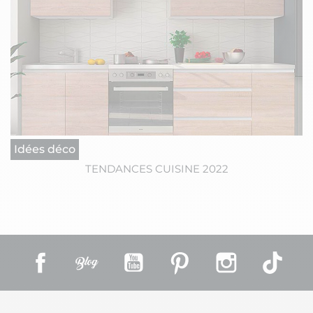
Idées déco
TENDANCES CUISINE 2022
Facebook
Rss
YouTube
Pinterest
Instagram
TikT