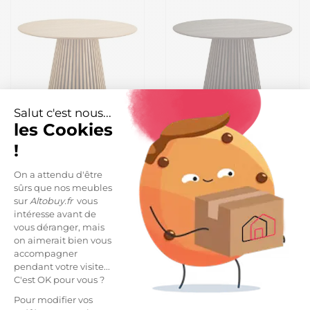
Salut c'est nous...
les Cookies
Table repas ronde Ø120cm
Table repas ronde Ø120cm
!
Pied Central Relief MDF
Pied Central Relief MDF
Placage Chêne clair -
Placage Chêne fumé -
On a attendu d'être
599,99 €
629,99 €
DUBLIN
DUBLIN
sûrs que nos meubles
sur
Altobuy.fr
vous
intéresse avant de
vous déranger, mais
on aimerait bien vous
accompagner
pendant votre visite...
C'est OK pour vous ?
Pour modifier vos