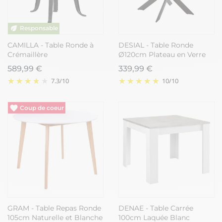
CAMILLA - Table Ronde à
DESIAL - Table Ronde
Crémaillère
Ø120cm Plateau en Verre
Piétement Croisé Métal
589,99 €
339,99 €
Noir
7.3
/
10
10
/
10
GRAM - Table Repas Ronde
DENAE - Table Carrée
105cm Naturelle et Blanche
100cm Laquée Blanc