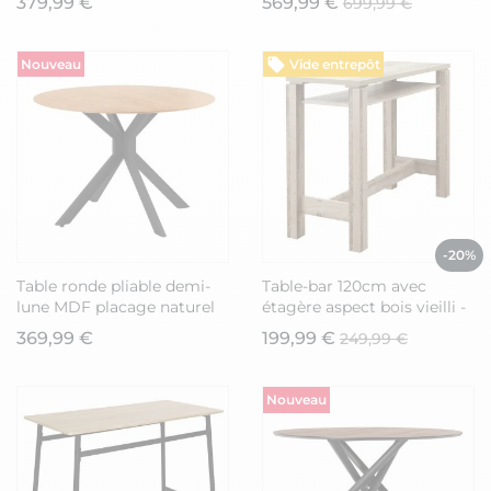
379,99 €
569,99 €
699,99 €
AMAEL
Nouveau
Vide entrepôt
-20%
Table ronde pliable demi-
Table-bar 120cm avec
lune MDF placage naturel
étagère aspect bois vieilli -
pieds croisés métal noir -
KOLYA
369,99 €
199,99 €
249,99 €
VIANA
Nouveau