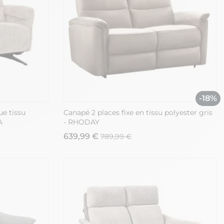
-18%
ue tissu
Canapé 2 places fixe en tissu polyester gris
A
- RHODAY
639,99 €
789,99 €