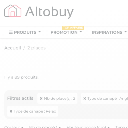
TOP AFFAIRE
PRODUITS
PROMOTION
INSPIRATIONS
Accueil
2 places
Il y a 89 produits.
Filtres actifs
Nb de place(s) : 2
Type de canapé : Ang
Type de canapé : Relax
Couleur
Nb de place(s)
Hauteur assise (cm)
Type 