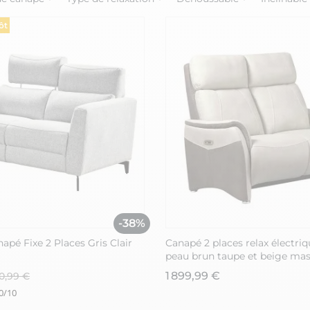
ôt
-38%
pé Fixe 2 Places Gris Clair
Canapé 2 places relax électriq
peau brun taupe et beige mas
1 899,99 €
00,99 €
0
/
10