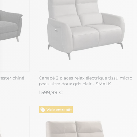
yester chiné
Canapé 2 places relax électrique tissu micro
ons
peau ultra doux gris clair - SMALK
1 599,99 €
de confidentialité, en garantissant la conformité avec les réglement
Vide entrepôt