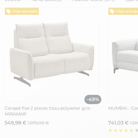
Vide entrepôt
Vide entrep
-49%
Canapé fixe 2 places tissu polyester gris -
MUMBAI - Cana
MIRAMAR
549,98 €
741,03 €
1 079,99 €
1 2
1