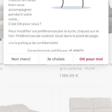
bien vous
accompagner
pendant votre
visite...
C'est OK pour vous ?
Pour modifier vos préférences par la suite, cliquez sur le
lien 'Préférences de cookies' situé dans le pied de page.
Lire la politique de confidentialité
Consentements certifiés par
Non merci
Je choisis
OK pour moi
napé 3 Places Convertible
Canapé 2 places fixe tissu pol
Plateforme de Gestion du Consentement : Personnalisez vos Opti
Axeptio consent
le
gris carbone - PLYM
1 189,99 €
Notre plateforme vous permet d'adapter et de gérer vos paramètres 