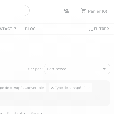
person_add
shopping_cart
Panier
(0)
tune
NTACT
BLOG
FILTRER

Trier par :
Pertinence
pe de canapé : Convertible
Type de canapé : Fixe
Pivotant
Série