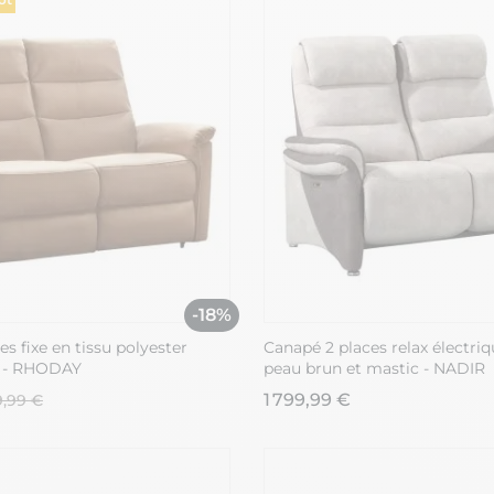
-18%
s fixe en tissu polyester
Canapé 2 places relax électriq
é - RHODAY
peau brun et mastic - NADIR
1 799,99 €
9,99 €