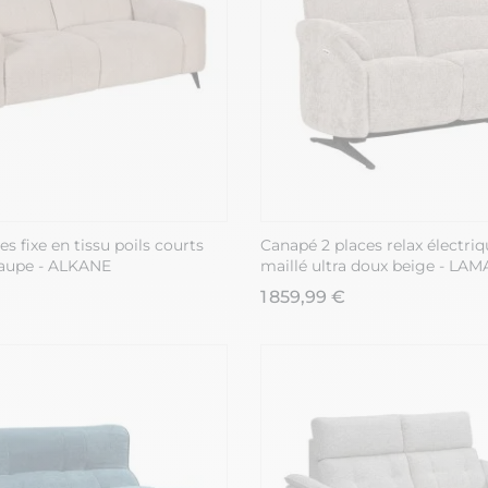
s fixe en tissu poils courts
Canapé 2 places relax électriq
taupe - ALKANE
maillé ultra doux beige - LAM
1 859,99 €