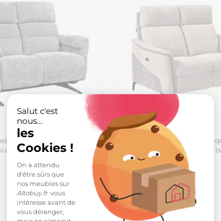
Salut c'est
nous...
les
s relax électrique tissu
Canapé 2 places relax électriq
Cookies !
doux gris - LAMA
maillé ultra doux bicolore gri
1 729,99 €
On a attendu
d'être sûrs que
nos meubles sur
Altobuy.fr
vous
intéresse avant de
vous déranger,
mais on aimerait