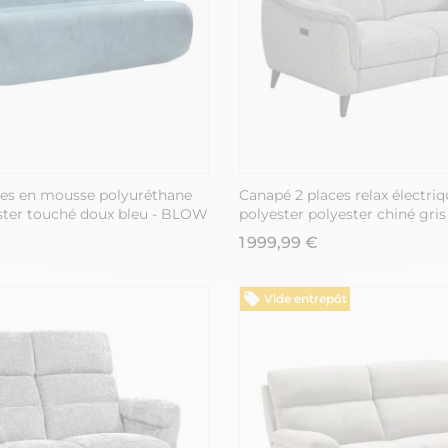
ces en mousse polyuréthane
Canapé 2 places relax électriq
ester touché doux bleu - BLOW
polyester polyester chiné gris
1 999,99 €
Vide entrepôt