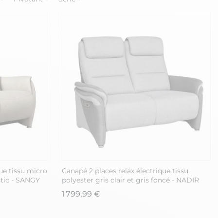
ue tissu micro
Canapé 2 places relax électrique tissu
tic - SANGY
polyester gris clair et gris foncé - NADIR
1 799,99 €