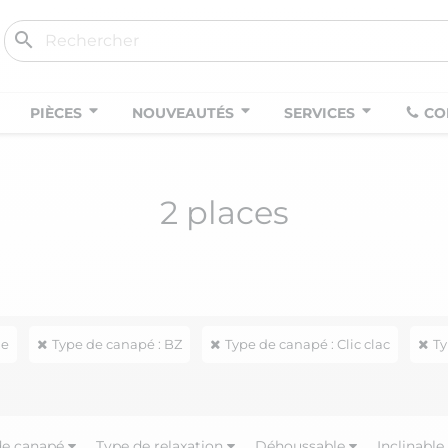
search
PIÈCES
NOUVEAUTÉS
SERVICES
CO
2 places
le
Type de canapé : BZ
Type de canapé : Clic clac
Ty
de canapé
Type de relaxation
Déhoussable
Inclinable