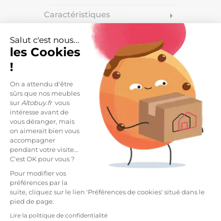
Caractéristiques
arrow_right
Livraisons et retours
arrow_drop_down
Salut c'est nous...
les Cookies
!
DESCRIPTION
On a attendu d'être
sûrs que nos meubles
Canapé Fixe 2 Places Cuir Beige Pieds Métal de la
sur
Altobuy.fr
vous
gamme Lisboa.
intéresse avant de
vous déranger, mais
Un canapé au confort exceptionnel et au design
on aimerait bien vous
soigné pour vos moments de détente.
accompagner
pendant votre visite...
Son système électrique possède une fonction relax
C'est OK pour vous ?
zéro gravité, des têtières multiposition et un port
USB.
Pour modifier vos
préférences par la
Poids maximum conseillé : 120kg.
suite, cliquez sur le lien 'Préférences de cookies' situé dans le
pied de page.
Structure en bois massif et assise ressorts, sangles
Lire la politique de confidentialité
pour le dossier.