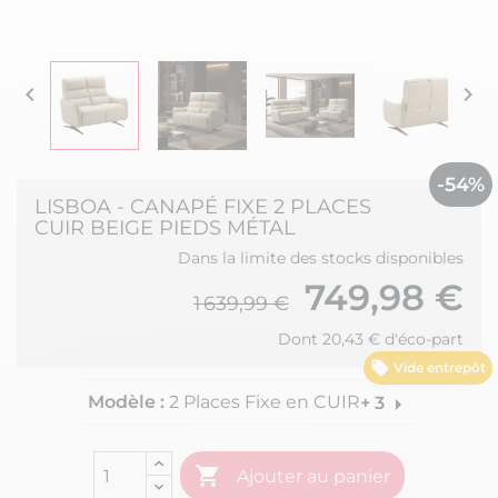


-54%
LISBOA - CANAPÉ FIXE 2 PLACES
CUIR BEIGE PIEDS MÉTAL
Dans la limite des stocks disponibles
749,98 €
1 639,99 €
Dont 20,43 € d'éco-part
Vide entrepôt
Modèle :
2 Places Fixe en CUIR
arrow_right
+ 3

Ajouter au panier