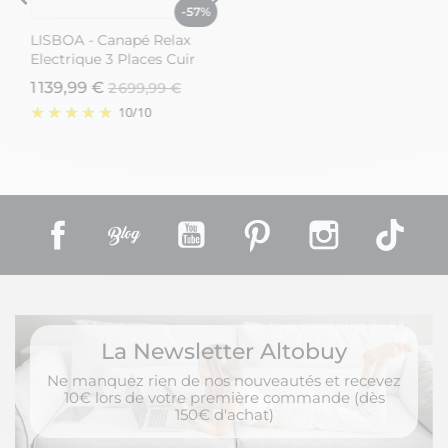
%
-57%
-57%
LISBOA - Canapé Relax
LISBOA - Canapé Relax
Electrique 3 Places Cuir
Electrique 3 Places Cuir
Beige Pieds Métal
Beige Pieds Métal
1 139,99 €
1 139,99 €
2 699,99 €
2 699,99 €
10
/
10
10
/
10
Facebook
Rss
YouTube
Pinterest
Instagram
TikT
La Newsletter Altobuy
Ne manquez rien de nos nouveautés et recevez
10€ lors de votre première commande (dès
150€ d'achat)