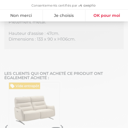
Revêtement assises et dossiers en cuir,
Consentements certifiés par
rembourrage assises mousse densité 30kg/m3,
Non merci
Je choisis
OK pour moi
dossiers et accoudoirs fibre.
Piétement métal.
Plateforme de Gestion du Consentement : Personnalisez vos Option
Axeptio consent
Hauteur d'assise : 47cm.
Notre plateforme vous permet d'adapter et de gérer vos paramètres de
Dimensions : 133 x 90 x H106cm.
LES CLIENTS QUI ONT ACHETÉ CE PRODUIT ONT
ÉGALEMENT ACHETÉ :
Vide entrepôt
Vide entrepôt