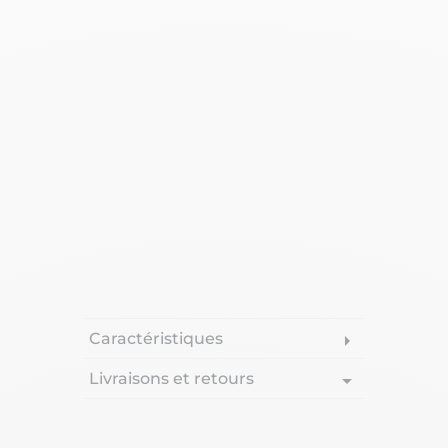
Caractéristiques
arrow_right
Livraisons et retours
arrow_drop_down