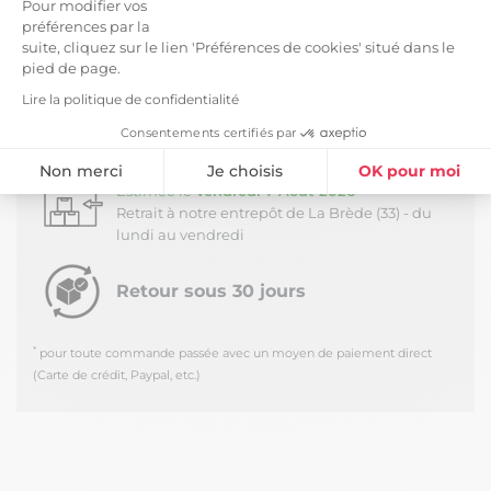
Pour modifier vos
LIVRAISON ET RETOURS
préférences par la
suite, cliquez sur le lien 'Préférences de cookies' situé dans le
Livraison Standard -
7,99 €
pied de page.
*
Estimée à partir du
Mardi 11 Août 2026
Lire la politique de confidentialité
Livraison en journée au pied du camion - Hors
Corse
Consentements certifiés par
Retrait Dépôt (33650) -
Gratuit
Non merci
Je choisis
OK pour moi
*
Estimée le
Vendredi 7 Août 2026
Plateforme de Gestion du Consentement : Personnalisez vos Option
Axeptio consent
Retrait à notre entrepôt de La Brède (33) - du
lundi au vendredi
Notre plateforme vous permet d'adapter et de gérer vos paramètres de
Retour sous 30 jours
*
pour toute commande passée avec un moyen de paiement direct
(Carte de crédit, Paypal, etc.)