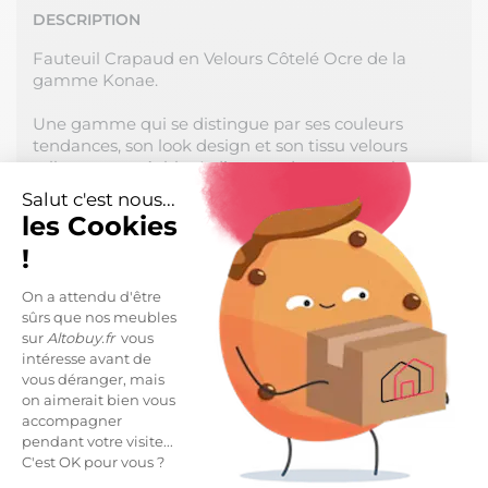
DESCRIPTION
Fauteuil Crapaud en Velours Côtelé Ocre de la
gamme Konae.
Une gamme qui se distingue par ses couleurs
tendances, son look design et son tissu velours
tellement agréable. A disposer dans votre salon,
entrée, chambre... Qu'importe, ce fauteuil utile et
Salut c'est nous...
décoratif saura s'intégrer dans toutes les pièces de
les Cookies
votre intérieur.
!
Structure en contreplaqué, piétement en bois de
bouleau. Rembourrage mousse polyuréthane,
On a attendu d'être
sûrs que nos meubles
densité assise 30kg/m3, dossier 28kg/m3,
sur
Altobuy.fr
vous
revêtement polyester.
intéresse avant de
Poids maximum conseillé : 110kg.
vous déranger, mais
on aimerait bien vous
accompagner
Hauteur d'assise : 45cm.
pendant votre visite...
C'est OK pour vous ?
Dimensions : 55 x 63 x H76cm.