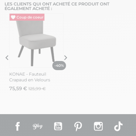
LES CLIENTS QUI ONT ACHETÉ CE PRODUIT ONT
ÉGALEMENT ACHETÉ :
Vide entrepôt
Vide entrepôt
%
-40%
-40%
KONAE - Fauteuil
KONAE - Fauteuil
Crapaud en Velours
Crapaud en Velours
Côtelé Gris
Côtelé Gris
75,59 €
75,59 €
125,99 €
125,99 €
Facebook
Rss
YouTube
Pinterest
Instagram
TikT