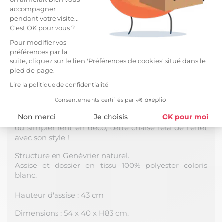
Livraisons et retours
arrow_drop_down
accompagner
pendant votre visite...
C'est OK pour vous ?
Pour modifier vos
préférences par la
DESCRIPTION
suite, cliquez sur le lien 'Préférences de cookies' situé dans le
Chaise de Directeur Blanche et Bois de la gamme
pied de page.
Shaw.
Lire la politique de confidentialité
Originale, donnez un style "studio de cinéma" à
Consentements certifiés par
votre intérieur avec cette chaise de directeur ! Avis à
Non merci
Je choisis
OK pour moi
tous les amateurs de cinéma : En chaise d'appoint
ou simplement en déco, cette chaise fera de l'effet
Plateforme de Gestion du Consentement : Personnalisez vos Option
Axeptio consent
avec son style !
Notre plateforme vous permet d'adapter et de gérer vos paramètres de
Structure en Genévrier naturel.
Assise et dossier en tissu 100% polyester coloris
blanc.
Hauteur d'assise : 43 cm
Dimensions : 54 x 40 x H83 cm.