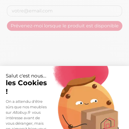
Prévenez-moi lorsque le produit est disponible
Salut c'est nous...
les Cookies
!
On a attendu d'être
sûrs que nos meubles
sur
Altobuy.fr
vous
intéresse avant de
Caractéristiques
arrow_right
vous déranger, mais
on aimerait bien vous