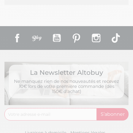
Facebook
Rss
YouTube
Pinterest
Instagram
TikT
La Newsletter Altobuy
Ne manquez rien de nos nouveautés et recevez
10€ lors de votre première commande (dès
150€ d'achat)
Livraison à domicile
Mentions légales