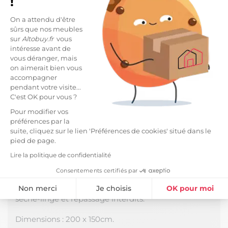
!
On a attendu d'être
DESCRIPTION
sûrs que nos meubles
sur
Altobuy.fr
vous
Plaid Flanelle 150x200cm Embossé Motif Feuilles
intéresse avant de
Vet Sapin.
vous déranger, mais
on aimerait bien vous
Parfait pour vous tenir chaud lors des soirées
accompagner
d'hiver, tout en décorant votre canapé. Polyvalent,
pendant votre visite...
vous pouvez également l'utiliser comme jeté de lit.
C'est OK pour vous ?
Composition :
tissu flanelle 100% polyester ultra
Pour modifier vos
doux.
préférences par la
suite, cliquez sur le lien 'Préférences de cookies' situé dans le
Grammage 205g/m2 :
qui tient chaud mais pas
pied de page.
trop.
Lire la politique de confidentialité
Utilisation toute saison.
Consentements certifiés par
Non merci
Je choisis
OK pour moi
Conseil d'entretien :
lavable en machine à 30°C,
sèche-linge et repassage interdits.
Plateforme de Gestion du Consentement : Personnalisez vos Option
Axeptio consent
Dimensions : 200 x 150cm.
Notre plateforme vous permet d'adapter et de gérer vos paramètres de