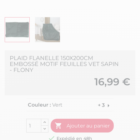
PLAID FLANELLE 150X200CM
EMBOSSÉ MOTIF FEUILLES VET SAPIN
- FLONY
16,99 €
Couleur :
Vert
arrow_right
+ 3

Ajouter au panier

Expédié en 48h