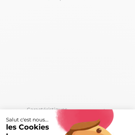
Caractéristiques
arrow_right
Salut c'est nous...
Livraisons et retours
arrow_drop_down
les Cookies