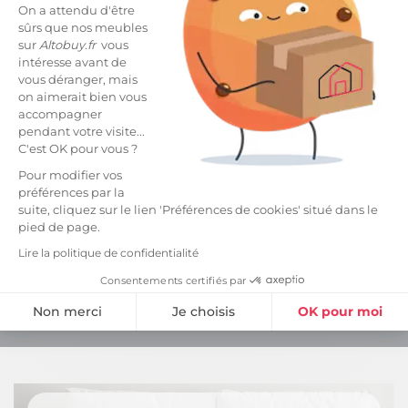
On a attendu d'être
sûrs que nos meubles
sur
Altobuy.fr
vous
intéresse avant de
vous déranger, mais
on aimerait bien vous
accompagner
pendant votre visite...
C'est OK pour vous ?
Actualités
Pour modifier vos
ALTOBUY DANS MAISON & JARDIN MAGAZINE EN MAI
préférences par la
suite, cliquez sur le lien 'Préférences de cookies' situé dans le
pied de page.
Lire la politique de confidentialité
Consentements certifiés par
Facebook
Rss
YouTube
Pinterest
Instagram
TikT
Non merci
Je choisis
OK pour moi
Plateforme de Gestion du Consentement : Personnalisez vos Option
Axeptio consent
Notre plateforme vous permet d'adapter et de gérer vos paramètres de