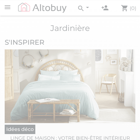
person_add
shopping_cart
search
(0)
Jardinière
S'INSPIRER
Idées déco
LINGE DE MAISON : VOTRE BIEN-ÊTRE INTÉRIEUR