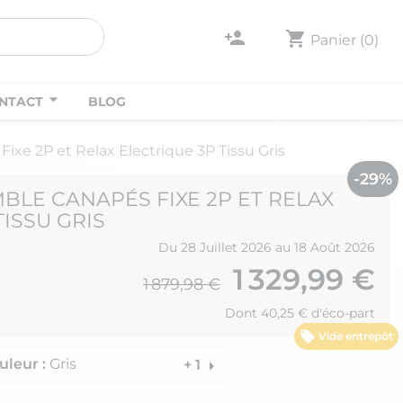
person_add
shopping_cart
Panier
(0)
NTACT
BLOG
e 2P et Relax Electrique 3P Tissu Gris
-29%
BLE CANAPÉS FIXE 2P ET RELAX
TISSU GRIS
Du 28 Juillet 2026 au 18 Août 2026
1 329,99 €
1 879,98 €
Dont 40,25 € d'éco-part
Vide entrepôt
uleur :
Gris
arrow_right
+ 1