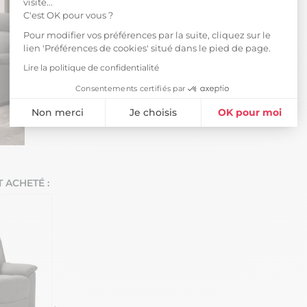
visite...
C'est OK pour vous ?
Pour modifier vos préférences par la suite, cliquez sur le
lien 'Préférences de cookies' situé dans le pied de page.
Lire la politique de confidentialité
Consentements certifiés par
Non merci
Je choisis
OK pour moi
Plateforme de Gestion du Consentement : Personnalisez vos Opti
Axeptio consent
Notre plateforme vous permet d'adapter et de gérer vos paramètres 
 ACHETÉ :
Vide entrepôt
Vide ent