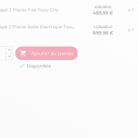
639,99 €
x 1
pé 2 Places Fixe Tissu Gris
469,99 €
pé 3 Places Relax Electrique Tissu
1 239,99 €
x 1
899,98 €

Ajouter au panier

Disponible