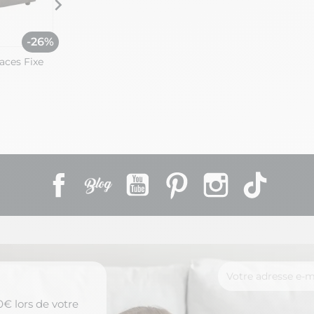
-26%
-27%
aces Fixe
HUESCA - Canapé 3 Places Relax
HUESCA - C
Electrique Tissu Gris
Tissu Gris
899,98 €
469,99 €
1 239,99 €
Facebook
Rss
YouTube
Pinterest
Instagram
TikTok
€ lors de votre