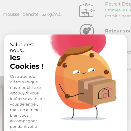
Retrait Dép
Estimée le
Lu
s mousse densité 32kg/m3,
Retrait à not
Retour sou
Salut c'est
nous...
Reprise po
les
Cookies !
*
pour toute commande passée avec un m
On a attendu
d'être sûrs que
nos meubles sur
Altobuy.fr
vous
intéresse avant de
vous déranger,
mais on aimerait
bien vous
accompagner
pendant votre