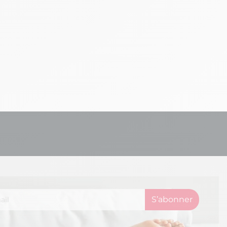
-26%
anapé 2 Places Fixe
639,99 €