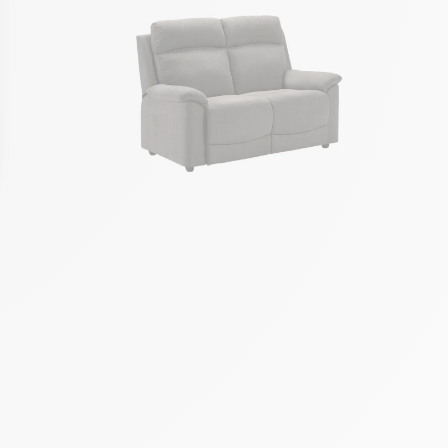
ons
de confidentialité, en garantissant la conformité avec les réglement
repôt