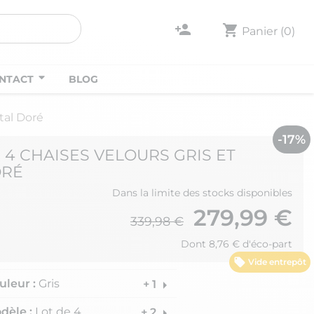
person_add
shopping_cart
Panier
(0)
NTACT
BLOG
tal Doré
-17%
E 4 CHAISES VELOURS GRIS ET
ORÉ
Dans la limite des stocks disponibles
279,99 €
339,98 €
Dont 8,76 € d'éco-part
Vide entrepôt
uleur :
Gris
arrow_right
+ 1
dèle :
Lot de 4
arrow_right
+ 2