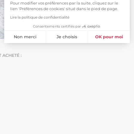
Pour modifier vos préférences par la suite, cliquez sur le
lien 'Préférences de cookies' situé dans le pied de page.
Lire la politique de confidentialité
Consentements certifiés par
Non merci
Je choisis
OK pour moi
Plateforme de Gestion du Consentement : Personnalisez vos Opti
Axeptio consent
 ACHETÉ :
Notre plateforme vous permet d'adapter et de gérer vos paramètres 
-17%