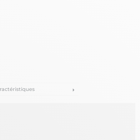
ractéristiques
arrow_right