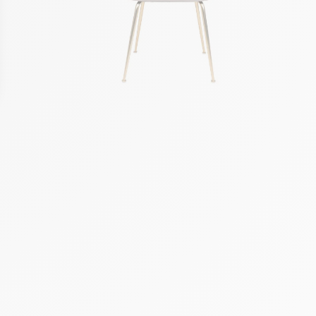
ons
de confidentialité, en garantissant la conformité avec les réglement