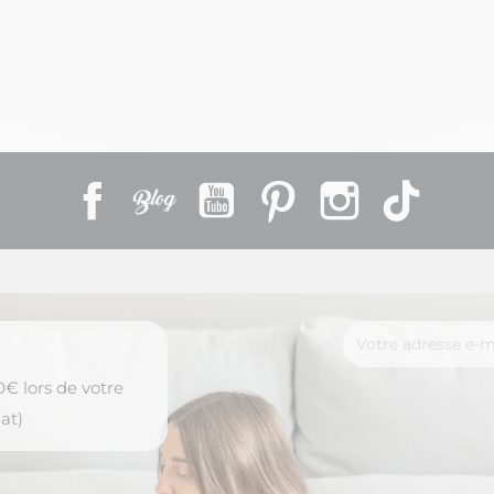
ises
Métal Doré
Facebook
Rss
YouTube
Pinterest
Instagram
TikTok
€ lors de votre
at)