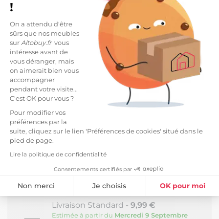
!
DESCRIPTION
Chevet 1 tiroir en acacia finition teinté teck avec
On a attendu d'être
plaquage cannage de la gamme Kesiah.
sûrs que nos meubles
sur
Altobuy.fr
vous
intéresse avant de
Grâce à son grain du bois unique et sa durabilité, le
vous déranger, mais
bois d'acacia est idéal.
on aimerait bien vous
Sa teinte teck apporte une touche exotique et
accompagner
pendant votre visite...
sublime votre intérieur.
C'est OK pour vous ?
Caisson, portes et pieds en acacia. Façades en
Pour modifier vos
acacia plaqué cannage.
préférences par la
Finition teinte couleur teck, vernis cellulosique.
suite, cliquez sur le lien 'Préférences de cookies' situé dans le
pied de page.
Seuls les pieds sont à monter.
Lire la politique de confidentialité
Dimensions : 45 x 35 x H50cm.
Consentements certifiés par
LIVRAISON ET RETOURS
Non merci
Je choisis
OK pour moi
Plateforme de Gestion du Consentement : Personnalisez vos Option
Axeptio consent
Livraison Standard -
9,99 €
Estimée à partir du
Mercredi 9 Septembre