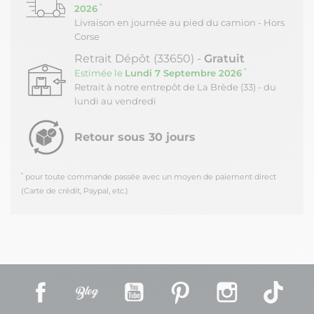
Notre plateforme vous permet d'adapter et de gérer vos paramètres de
*
2026
Livraison en journée au pied du camion - Hors
Corse
Retrait Dépôt (33650) -
Gratuit
*
Estimée le
Lundi 7 Septembre 2026
Retrait à notre entrepôt de La Brède (33) - du
lundi au vendredi
Retour sous 30 jours
*
pour toute commande passée avec un moyen de paiement direct
(Carte de crédit, Paypal, etc.)
Facebook
Rss
YouTube
Pinterest
Instagram
TikT