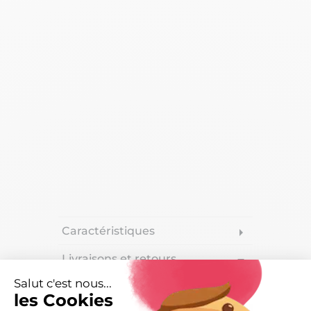
Caractéristiques
arrow_right
Livraisons et retours
arrow_drop_down
Salut c'est nous...
les Cookies