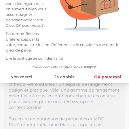
vous déranger, mais
on aimerait bien vous
accompagner
Caractéristiques
arrow_right
pendant votre visite...
C'est OK pour vous ?
Livraisons et retours
arrow_drop_down
Pour modifier vos
préférences par la
suite, cliquez sur le lien 'Préférences de cookies' situé dans le
pied de page.
DESCRIPTION
Lire la politique de confidentialité
Meuble Multi-Rangement Blanc et Effet Bois de la
Consentements certifiés par
gamme Ophely.
Non merci
Je choisis
OK pour moi
Offrez à votre intérieur un espace de rangement
Plateforme de Gestion du Consentement : Personnalisez vos Option
Axeptio consent
design et pratique. Voici une gamme de rangement
essentielle à tous les intérieurs, chaque chose à sa
Notre plateforme vous permet d'adapter et de gérer vos paramètres de
place avec en prime une déco sympa et
contemporaine.
Structure en panneaux de particules et MDF.
Revêtement mélaminé blanc et aspect bois.