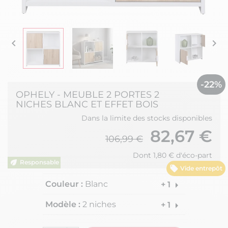


-22%
OPHELY - MEUBLE 2 PORTES 2
NICHES BLANC ET EFFET BOIS
Dans la limite des stocks disponibles
82,67 €
106,99 €
Dont 1,80 € d'éco-part
Vide entrepôt
Couleur :
Blanc
arrow_right
+ 1
Modèle :
2 niches
arrow_right
+ 1