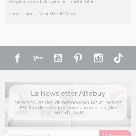
Emplacement des portes modulables !
Dimensions : 77 x 30 x H77cm.
Facebook
Rss
YouTube
Pinterest
Instagram
TikT
La Newsletter Altobuy
Ne manquez rien de nos nouveautés et recevez
10€ lors de votre première commande (dès
150€ d'achat)