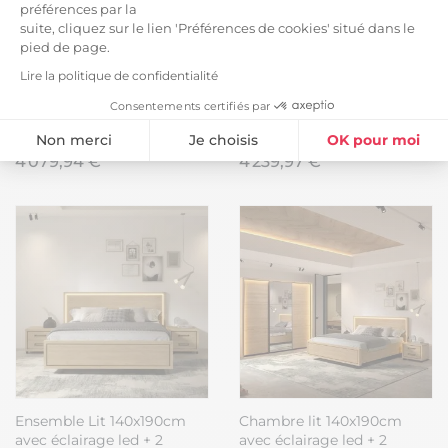
préférences par la
suite, cliquez sur le lien 'Préférences de cookies' situé dans le
pied de page.
Lire la politique de confidentialité
Consentements certifiés par
SIWA - Chambre Complète
Chambre complète lit
160x200cm + Armoire 2
140x190cm + tête de lit
Non merci
Je choisis
OK pour moi
Portes 217cm
avec chevet et leds +
4 079,94 €
4 239,97 €
commode + armoire
Plateforme de Gestion du Consentement : Personnalisez vos Option
Axeptio consent
aspect bois et noir - NIKITA
Notre plateforme vous permet d'adapter et de gérer vos paramètres de
Ensemble Lit 140x190cm
Chambre lit 140x190cm
avec éclairage led + 2
avec éclairage led + 2