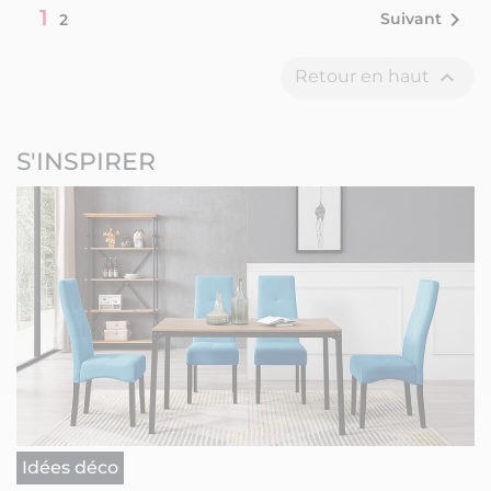
1

Suivant
2

Retour en haut
S'INSPIRER
Idées déco