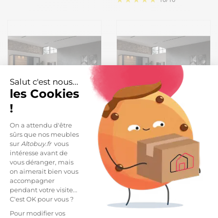
Salut c'est nous...
les Cookies
!
SIWA - Chambre Complète
SIWA - Chambre Complète
On a attendu d'être
140x190cm + Armoire 2
140x200cm + Armoire 2
sûrs que nos meubles
Portes 217cm
Portes 217cm
sur
Altobuy.fr
vous
4 049,94 €
4 049,94 €
intéresse avant de
vous déranger, mais
on aimerait bien vous
accompagner
pendant votre visite...
C'est OK pour vous ?
Pour modifier vos