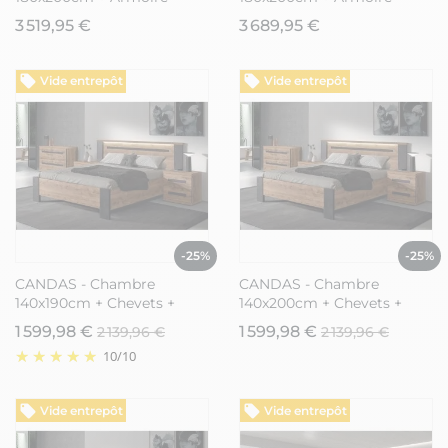
200cm
250cm
3 519,95 €
3 689,95 €
Vide entrepôt
Vide entrepôt
-25%
-25%
CANDAS - Chambre
CANDAS - Chambre
140x190cm + Chevets +
140x200cm + Chevets +
Commode Effet Bois
Commode Effet Bois
1 599,98 €
1 599,98 €
2 139,96 €
2 139,96 €
10
/
10
Vide entrepôt
Vide entrepôt