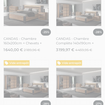
-25%
-28%
CANDAS - Chambre
CANDAS - Chambre
160x200cm + Chevets +
Complète 140x190cm +
Commode Effet Bois
Armoire 2 Portes 217cm
1 640,00 €
3 199,97 €
2 189,96 €
4 459,95 €
Vide entrepôt
Vide entrepôt
-28%
-27%