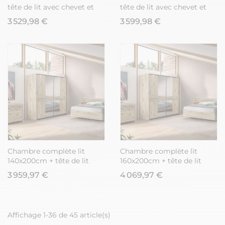
tête de lit avec chevet et
tête de lit avec chevet et
leds + armoire aspect bois
leds + armoire aspect bois
3 529,98 €
3 599,98 €
et noir - NIKITA
et noir - NIKITA
Chambre complète lit
Chambre complète lit
140x200cm + tête de lit
160x200cm + tête de lit
avec chevet et leds +
avec chevet et leds +
3 959,97 €
4 069,97 €
commode + armoire
commode + armoire
aspect bois et noir - NIKITA
aspect bois et noir - NIKITA
Affichage 1-36 de 45 article(s)