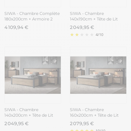
SIWA - Chambre Complète
SIWA - Chambre
180x200cm + Armoire 2
140x190cm + Tête de Lit
Portes 217cm
avec Leds + Chevets +
4 109,94 €
2 049,95 €
Commode
4
/
10
SIWA - Chambre
SIWA - Chambre
140x200cm + Tête de Lit
160x200cm + Tête de Lit
avec Leds + Chevets +
avec Leds + Chevets +
2 049,95 €
2 079,95 €
Commode
Commode
10
/
10