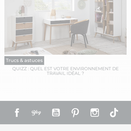
Trucs & astuces
QUIZZ : QUEL EST VOTRE ENVIRONNEMENT DE
TRAVAIL IDÉAL ?
Facebook
Rss
YouTube
Pinterest
Instagram
TikT