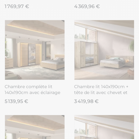
chevets aspect bois et noir
chevets + armoire aspect
1 769,97 €
4 369,96 €
- LUDY
bois et noir - LUDY
Chambre complète lit
Chambre lit 140x190cm +
140x190cm avec éclairage
tête de lit avec chevet et
led + 2 chevets + commode
leds + armoire aspect bois
5 139,95 €
3 419,98 €
+ armoire aspect bois et
et noir - NIKITA
noir - LUDY