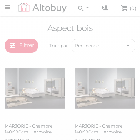
person_add
shopping_cart
search
(0)
Aspect bois
tune

Filtrer
Trier par :
Pertinence
MARJORIE - Chambre
MARJORIE - Chambre
140x190cm + Armoire
140x190cm + Armoire
200cm
250cm