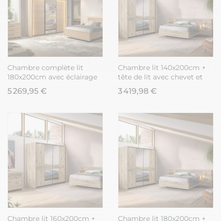
Chambre complète lit
Chambre lit 140x200cm +
180x200cm avec éclairage
tête de lit avec chevet et
led + 2 chevets + commode
leds + armoire aspect bois
5 269,95 €
3 419,98 €
+ armoire aspect bois et
et noir - NIKITA
noir - LUDY
Chambre lit 160x200cm +
Chambre lit 180x200cm +