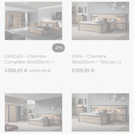
-27%
CANDAS - Chambre
SIWA - Chambre
Complète 160x200cm +
180x200cm + Tête de Lit
Armoire 2 Portes 245cm
avec Leds + Chevets +
3 350,01 €
2 109,95 €
4 649,95 €
Commode