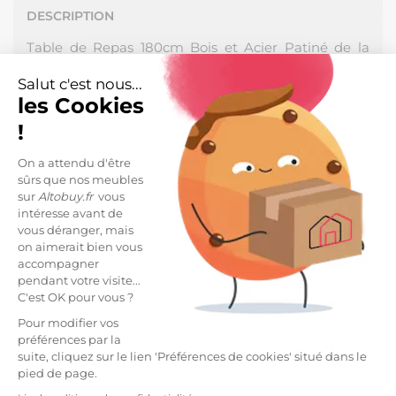
DESCRIPTION
Table de Repas 180cm Bois et Acier Patiné de la
gamme Palissa.
Salut c'est nous...
Son Aspect Bois sombre et son piètement "cadre"
les Cookies
gris mat font tout le charme de cette gamme. Vous
!
aimez ce style d'inspiration industrielle ? Retrouvez
alors tous nos autres meubles de la gamme Palissa.
On a attendu d'être
sûrs que nos meubles
Cadre en acier patiné vernis, structure, dessus en
sur
Altobuy.fr
vous
palissandre.
intéresse avant de
vous déranger, mais
Dimensions : 180 x 90 x H76cm.
on aimerait bien vous
accompagner
Chaque pièce est conçue dans un esprit
pendant votre visite...
industriel, à partir de matériaux majoritairement
C'est OK pour vous ?
recyclés et de finition brute, que ce soit les
Pour modifier vos
éléments bois ou métallique. De légères
préférences par la
variations ou imperfections peuvent apparaître
suite, cliquez sur le lien 'Préférences de cookies' situé dans le
qui ne sont pas des défauts, mais la preuve de son
pied de page.
authenticité.