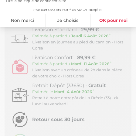
Lire la politique de confidentialité
Bois issu de la gestion contrôlée des forêts.
Consentements certifiés par
LIVRAISON ET RETOURS
Non merci
Je choisis
OK pour moi
Livraison Standard -
29,99 €
Plateforme de Gestion du Consentement : Personnalisez vos Option
Axeptio consent
*
Estimée à partir du
Jeudi 6 Août 2026
Notre plateforme vous permet d'adapter et de gérer vos paramètres de
Livraison en journée au pied du camion - Hors
Corse
Livraison Confort -
89,99 €
*
Estimée à partir du
Mardi 11 Août 2026
Livraison avec un créneau de 2h dans la pièce
de votre choix - Hors Corse
Retrait Dépôt (33650) -
Gratuit
*
Estimée le
Mardi 4 Août 2026
Retrait à notre entrepôt de La Brède (33) - du
lundi au vendredi
Retour sous 30 jours