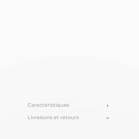
Caractéristiques
arrow_right
Livraisons et retours
arrow_drop_down