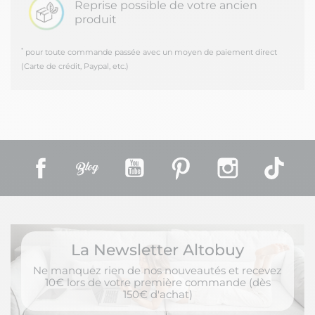
Reprise possible de votre ancien
produit
*
pour toute commande passée avec un moyen de paiement direct
(Carte de crédit, Paypal, etc.)
Facebook
Rss
YouTube
Pinterest
Instagram
TikT
La Newsletter Altobuy
Ne manquez rien de nos nouveautés et recevez
10€ lors de votre première commande (dès
150€ d'achat)