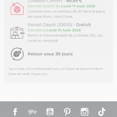
Livraison Confort -
89,99 €
Notre plateforme vous permet d'adapter et de gérer vos paramètres de
*
Estimée à partir du
Lundi 17 Août 2026
Livraison avec un créneau de 2h dans la pièce
de votre choix - Hors Corse
Retrait Dépôt (33650) -
Gratuit
*
Estimée le
Lundi 10 Août 2026
Retrait à notre entrepôt de La Brède (33) - du
lundi au vendredi
Retour sous 30 jours
*
pour toute commande passée avec un moyen de paiement direct
(Carte de crédit, Paypal, etc.)
Facebook
Rss
YouTube
Pinterest
Instagram
TikT