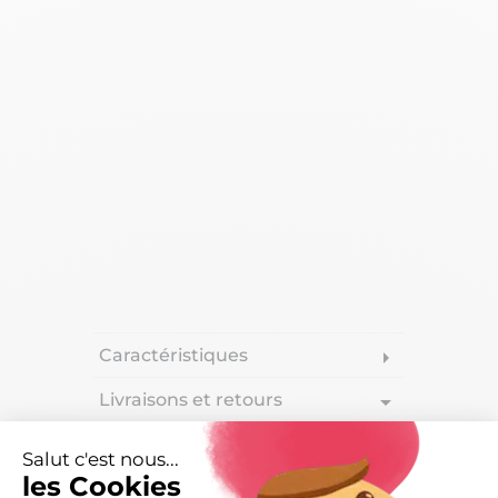
Caractéristiques
arrow_right
Livraisons et retours
arrow_drop_down
Salut c'est nous...
les Cookies
DESCRIPTION