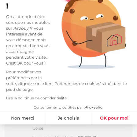
!
Tête de Lit Beige Trudy.
On a attendu d'être
Idéale pour apporter une touche de romantisme à
sûrs que nos meubles
votre chambre, cette tête de lit apportera cachet et
sur
Altobuy.fr
vous
confort à votre couchage.
intéresse avant de
vous déranger, mais
Livré avec ses glissières pour fixer à votre structure.
on aimerait bien vous
Réservée aux couchages de 140cm de largeur.
accompagner
pendant votre visite...
Structure en pin massif. Revêtement tissu marron
C'est OK pour vous ?
100% Polyester, garnis de mousse polyuréthane
Pour modifier vos
haute densité.
préférences par la
suite, cliquez sur le lien 'Préférences de cookies' situé dans le
Dimensions : 148 x 8 x H113 cm
pied de page.
LIVRAISON ET RETOURS
Lire la politique de confidentialité
Consentements certifiés par
Livraison Standard -
24,99 €
*
Estimée à partir du
Mercredi 12 Août 2026
Non merci
Je choisis
OK pour moi
Livraison en journée au pied du camion - Hors
Plateforme de Gestion du Consentement : Personnalisez vos Option
Axeptio consent
Corse