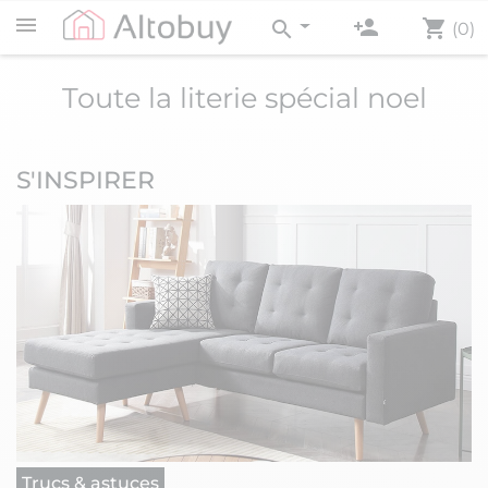
person_add
shopping_cart
search
(0)
Toute la literie spécial noel
S'INSPIRER
Trucs & astuces