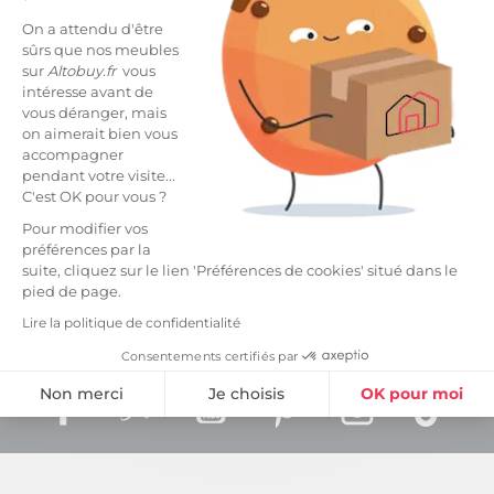
On a attendu d'être
sûrs que nos meubles
sur
Altobuy.fr
vous
intéresse avant de
vous déranger, mais
on aimerait bien vous
accompagner
pendant votre visite...
C'est OK pour vous ?
Trucs & astuces
Pour modifier vos
QUIZZ : QUEL EST VOTRE ENVIRONNEMENT DE
préférences par la
TRAVAIL IDÉAL ?
suite, cliquez sur le lien 'Préférences de cookies' situé dans le
pied de page.
Lire la politique de confidentialité
Consentements certifiés par
Non merci
Je choisis
OK pour moi
Facebook
Rss
YouTube
Pinterest
Instagram
TikT
Plateforme de Gestion du Consentement : Personnalisez vos Option
Axeptio consent
Notre plateforme vous permet d'adapter et de gérer vos paramètres de