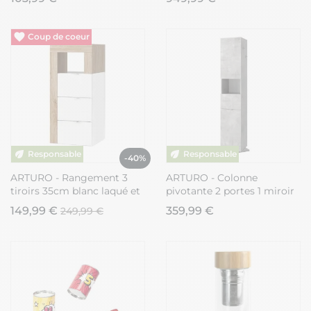
Vide entrepôt
-40%
ARTURO - Rangement 3
ARTURO - Colonne
tiroirs 35cm blanc laqué et
pivotante 2 portes 1 miroir
aspect bois finition Cadiz
aspect béton
149,99 €
359,99 €
249,99 €