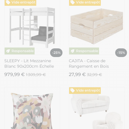
Vide entrepôt
Vide entrepôt
-25%
-15%
SLEEPY - Lit Mezzanine
CAJITA - Caisse de
Blanc 90x200cm Échelle
Rangement en Bois
Centrale Bureau et Fauteuil
Naturel Non traité 65cm
979,99 €
27,99 €
1 309,99 €
32,99 €
Vide entrepôt