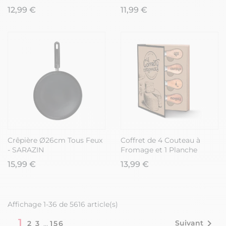
Lin et Coton - AGATHA
12,99 €
11,99 €
Crêpière Ø26cm Tous Feux
Coffret de 4 Couteau à
- SARAZIN
Fromage et 1 Planche
ronde en Bois - EMMA
15,99 €
13,99 €
Affichage 1-36 de 5616 article(s)
1

Suivant
2
3
…
156