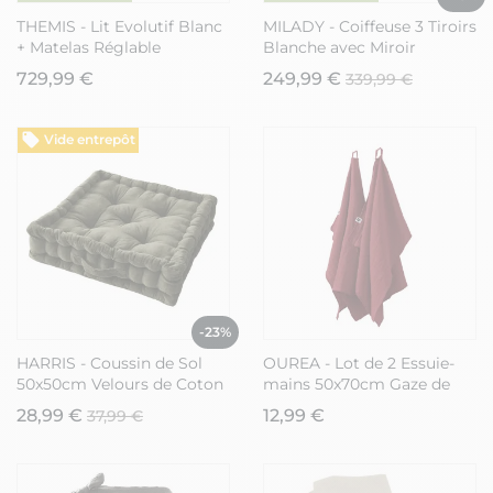
THEMIS - Lit Evolutif Blanc
MILADY - Coiffeuse 3 Tiroirs
+ Matelas Réglable
Blanche avec Miroir
90x140/200cm
Inclinable
729,99 €
249,99 €
339,99 €
Vide entrepôt
-23%
HARRIS - Coussin de Sol
OUREA - Lot de 2 Essuie-
50x50cm Velours de Coton
mains 50x70cm Gaze de
Capitonné Coloris Thym
Coton Lie de Vin
28,99 €
12,99 €
37,99 €