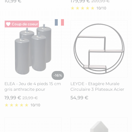
10,99 €
179,99 €
209,99 €
10
/
10
Vide entrepôt
-16%
ELEA - Jeu de 4 pieds 15 cm
LEYDE - Etagère Murale
gris anthracite pour
Circulaire 3 Plateaux Acier
sommier tapissier
Noir et Bois Massif
19,99 €
54,99 €
23,99 €
10
/
10