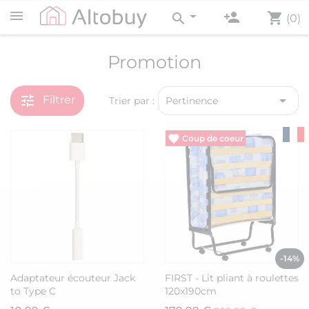
person_add
shopping_cart
search
(0)
Promotion
tune

Filtrer
Trier par :
Pertinence
Vide entrepôt
-14%
Adaptateur écouteur Jack
FIRST - Lit pliant à roulettes
to Type C
120x190cm