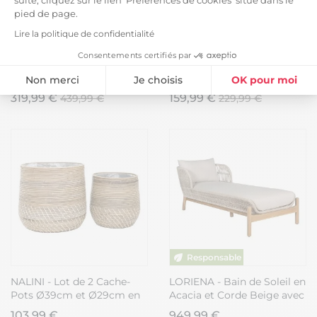
suite, cliquez sur le lien 'Préférences de cookies' situé dans le
pied de page.
Lire la politique de confidentialité
-27%
-30%
Consentements certifiés par
ELIOTT - Ensemble Lit BB +
ARKAN - Lit Maison Junior
Table à Langer en Hêtre
à Barrières 70x140cm Pin
Non merci
Je choisis
OK pour moi
Massif Laqué Blanc
Massif Naturel
319,99 €
159,99 €
439,99 €
229,99 €
Plateforme de Gestion du Consentement : Personnalisez vos Option
Axeptio consent
Notre plateforme vous permet d'adapter et de gérer vos paramètres de
NALINI - Lot de 2 Cache-
LORIENA - Bain de Soleil en
Pots Ø39cm et Ø29cm en
Acacia et Corde Beige avec
Rotin Kubu Tressé
Coussins
103,99 €
949,99 €