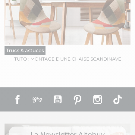
Trucs & astuces
TUTO : MONTAGE D'UNE CHAISE SCANDINAVE
Facebook
Rss
YouTube
Pinterest
Instagram
TikT
La Newsletter Altobuy