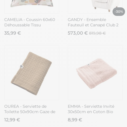
-30%
CAMELIA - Coussin 60x60
GANDY - Ensemble
Déhoussable Tissu
Fauteuil et Canapé Club 2
Déperlant Motif Fleuri
Places Tissu Velours Côtelé
35,99 €
573,00 €
819,98 €
Beige
OUREA - Serviette de
EMMA - Serviette Invité
Toilette 50x90cm Gaze de
30x50cm en Coton Bio
Coton Camel
Coloris Rose Poudré
12,99 €
8,99 €