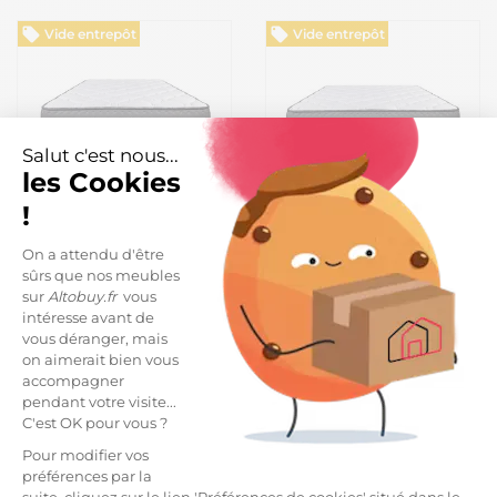
Vide entrepôt
Vide entrepôt
Salut c'est nous...
les Cookies
!
-28%
-26%
On a attendu d'être
ZENITH - Ensemble Matelas
ZENITH - Ensemble Matelas
sûrs que nos meubles
Mousse Ep.20cm +
Mousse Ep.20cm +
sur
Altobuy.fr
vous
Sommier Tapissier Blanc
Sommier Tapissier Blanc
269,99 €
369,99 €
379,99 €
499,99 €
intéresse avant de
90x190 cm
140x190 cm
vous déranger, mais
on aimerait bien vous
Vide entrepôt
Vide entrepôt
accompagner
pendant votre visite...
C'est OK pour vous ?
Pour modifier vos
préférences par la